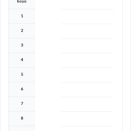
hoyo
1
2
3
4
5
6
7
8