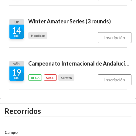
Winter Amateur Series (3 rounds)
lun
14
Handicap
DIC
Inscripción
Campeonato Internacional de Andalucía Dobles Senior
sáb
19
RFGA
SACE
Scratch
DIC
Inscripción
Recorridos
Campo