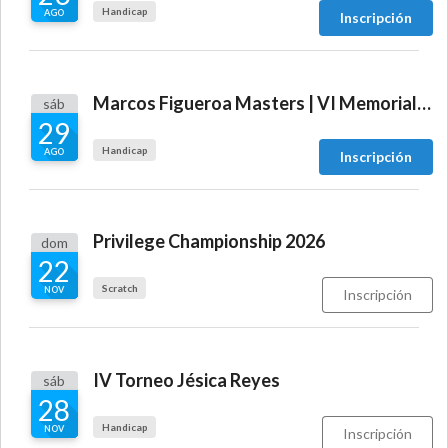
Handicap
AGO
Inscripción
Marcos Figueroa Masters | VI Memorial Adolfo Pedevilla
sáb
29
Handicap
AGO
Inscripción
Privilege Championship 2026
dom
22
Scratch
NOV
Inscripción
IV Torneo Jésica Reyes
sáb
28
Handicap
NOV
Inscripción