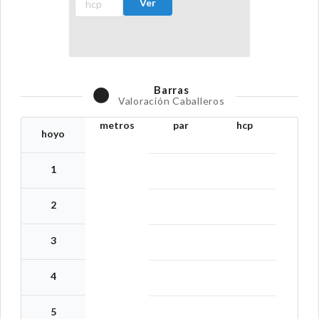
Ver
Barras
Valoración Caballeros
metros
par
hcp
hoyo
1
2
3
4
5