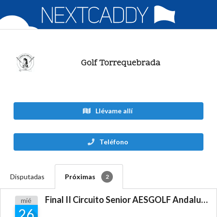
Golf Torrequebrada
Llévame allí
Teléfono
Disputadas
Próximas
2
Final II Circuito Senior AESGOLF Andalucia Oriental
mié
26