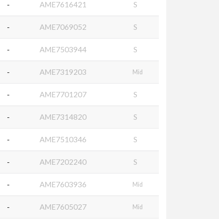
-
AME7616421
S
-
AME7069052
S
-
AME7503944
S
-
AME7319203
Mid
-
AME7701207
S
-
AME7314820
S
-
AME7510346
S
-
AME7202240
S
-
AME7603936
Mid
-
AME7605027
Mid