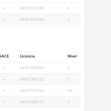
-
AME7611189
S
-
AME7604764
S
SACE
Licencia
Nivel
-
AME7360890
S
-
AME7286232
S
-
AME7755354
Mid
-
AME7068970
S