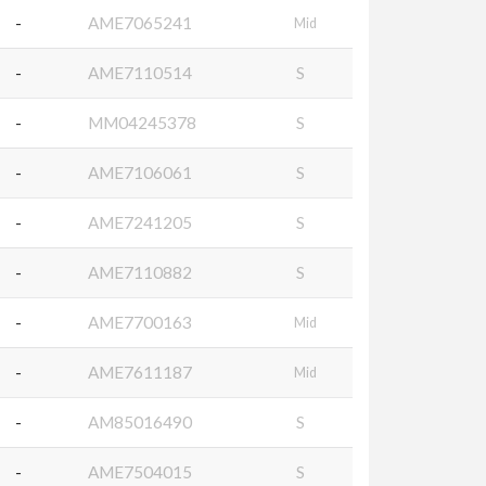
-
AME7065241
Mid
-
AME7110514
S
-
MM04245378
S
-
AME7106061
S
-
AME7241205
S
-
AME7110882
S
-
AME7700163
Mid
-
AME7611187
Mid
-
AM85016490
S
-
AME7504015
S