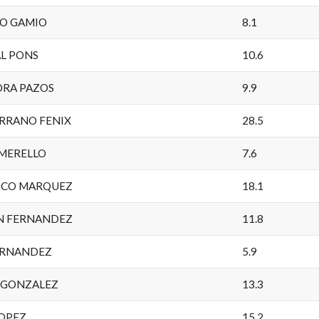
RO GAMIO
8.1
AL PONS
10.6
ORA PAZOS
9.9
ERRANO FENIX
28.5
 MERELLO
7.6
ZCO MARQUEZ
18.1
N FERNANDEZ
11.8
FERNANDEZ
5.9
 GONZALEZ
13.3
LOPEZ
15.2