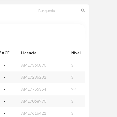
SACE
Licencia
Nivel
-
AME7360890
S
-
AME7286232
S
-
AME7755354
Mid
-
AME7068970
S
-
AME7616421
S