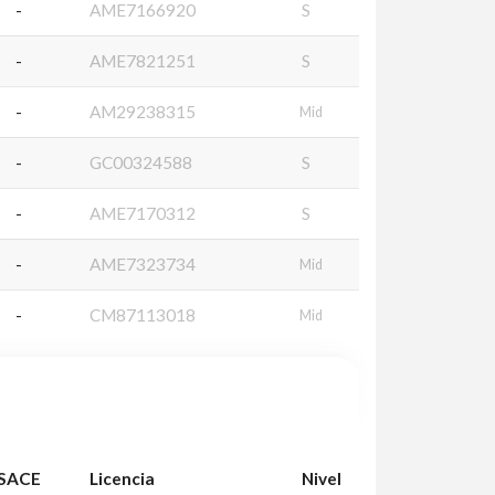
-
AME7166920
S
-
AME7821251
S
-
AM29238315
Mid
-
GC00324588
S
-
AME7170312
S
-
AME7323734
Mid
-
CM87113018
Mid
SACE
Licencia
Nivel