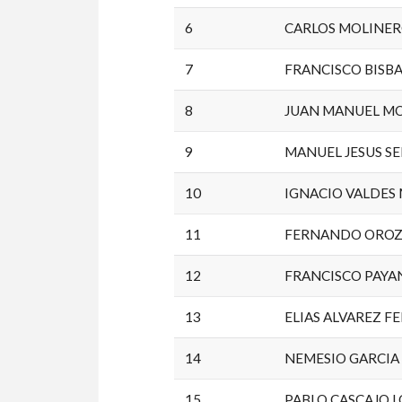
6
CARLOS MOLINE
7
FRANCISCO BISB
8
JUAN MANUEL M
9
MANUEL JESUS S
10
IGNACIO VALDES
11
FERNANDO ORO
12
FRANCISCO PAYA
13
ELIAS ALVAREZ 
14
NEMESIO GARCIA
15
PABLO CASCAJO 