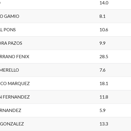
O
14.0
RO GAMIO
8.1
AL PONS
10.6
ORA PAZOS
9.9
ERRANO FENIX
28.5
 MERELLO
7.6
ZCO MARQUEZ
18.1
N FERNANDEZ
11.8
FERNANDEZ
5.9
 GONZALEZ
13.3