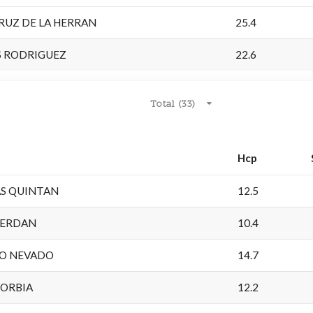
CRUZ DE LA HERRAN
25.4
S RODRIGUEZ
22.6
Total (33)
Hcp
AS QUINTAN
12.5
CERDAN
10.4
RO NEVADO
14.7
RORBIA
12.2