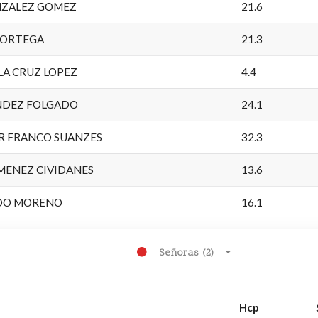
NZALEZ GOMEZ
21.6
 ORTEGA
21.3
LA CRUZ LOPEZ
4.4
NDEZ FOLGADO
24.1
ER FRANCO SUANZES
32.3
IMENEZ CIVIDANES
13.6
DO MORENO
16.1
Señoras (2)
Hcp