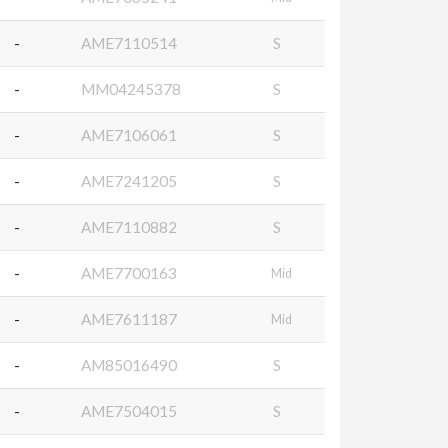
-
AME7110514
S
-
MM04245378
S
-
AME7106061
S
-
AME7241205
S
-
AME7110882
S
-
AME7700163
Mid
-
AME7611187
Mid
-
AM85016490
S
-
AME7504015
S