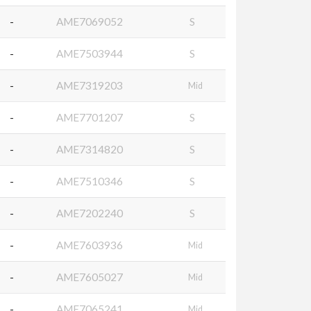
-
AME7069052
S
-
AME7503944
S
-
AME7319203
Mid
-
AME7701207
S
-
AME7314820
S
-
AME7510346
S
-
AME7202240
S
-
AME7603936
Mid
-
AME7605027
Mid
-
AME7065241
Mid