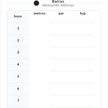
Barras
Valoración Señoras
metros
par
hcp
hoyo
1
2
3
4
5
6
7