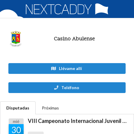
Casino Abulense
Llévame allí
Teléfono
Disputadas
Próximas
VIII Campeonato Internacional Juvenil Noroeste Península Ibérica
mié
30