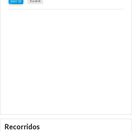
Scratch
AGO '23
Recorridos