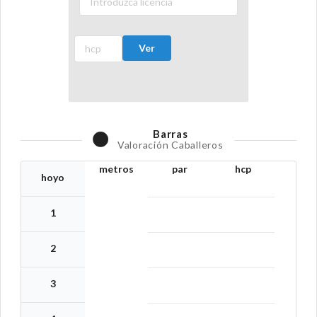
Ver
Barras
Valoración Caballeros
metros
par
hcp
hoyo
1
2
3