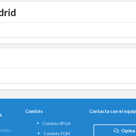
drid
Comités
Contacta con el equi
A
Comités RFGA
rdoba
Opina
Comités FGM