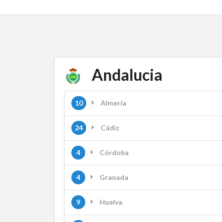
Andalucia
10
Almería
24
Cádiz
4
Córdoba
4
Granada
9
Huelva