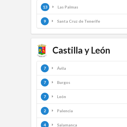
13
Las Palmas
9
Santa Cruz de Tenerife
Castilla y León
7
Ávila
7
Burgos
7
León
2
Palencia
4
Salamanca