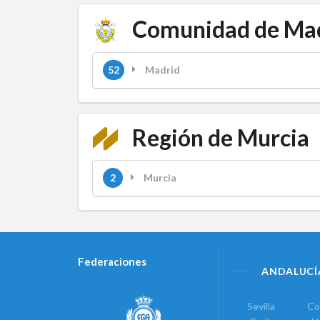
Comunidad de Ma
52
Madrid
Región de Murcia
2
Murcia
Federaciones
ANDALUCÍ
Sevilla
Co