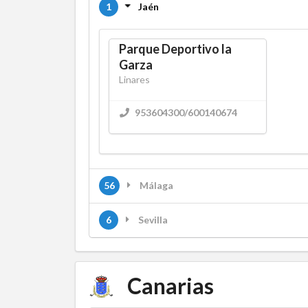
1
Jaén
Parque Deportivo la
Garza
Linares
953604300/600140674
56
Málaga
6
Sevilla
Canarias