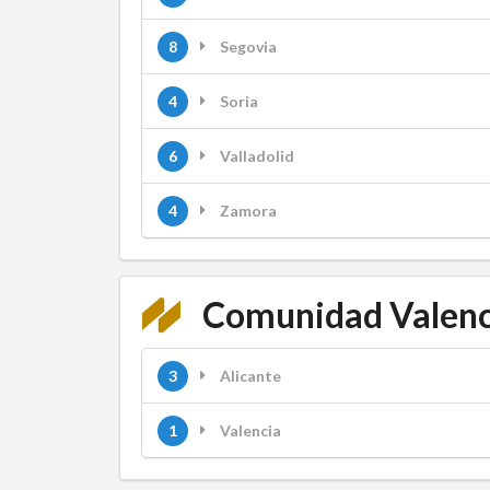
8
Segovia
4
Soria
6
Valladolid
4
Zamora
Comunidad Valenc
3
Alicante
1
Valencia