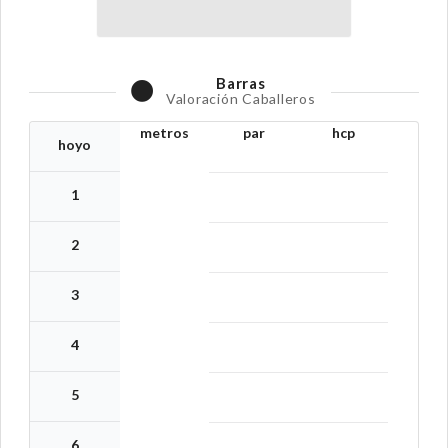
Barras
Valoración Caballeros
metros
par
hcp
hoyo
1
2
3
4
5
6