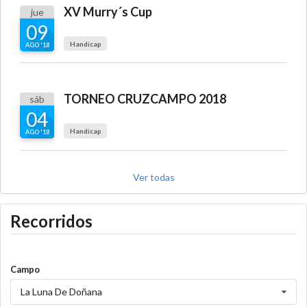
XV Murry´s Cup
jue
09
Handicap
AGO '18
TORNEO CRUZCAMPO 2018
sáb
04
Handicap
AGO '18
Ver todas
Recorridos
Campo
La Luna De Doñana