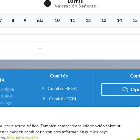
Barras
Valoración Señoras
7
8
9
ida
10
11
12
13
14
15
--
Comités
Cont
ÍA
Comités RFGA
ordoba
Opi
Huelva
Comités FGM
Malaga
ranada
VANTE
analizar nuestro tráfico. También compartimos información sobre su
quienes pueden combinarla con otra información que les haya
 MADRID
ios.
Más información