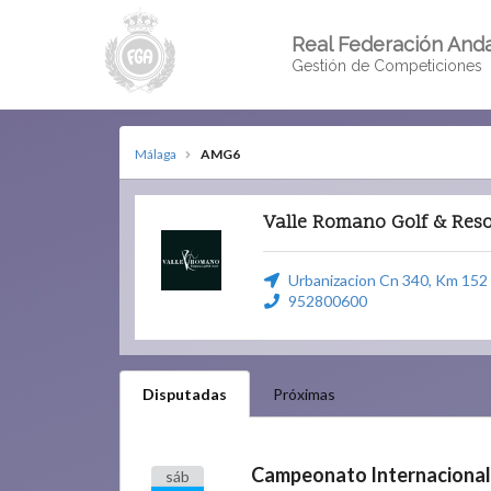
Real Federación Anda
Gestión de Competiciones
Málaga
AMG6
Valle Romano Golf & Reso
Urbanizacion Cn 340, Km 152 U
952800600
Disputadas
Próximas
sáb