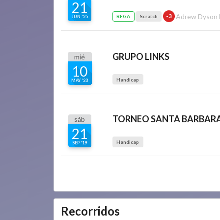
21
Adrew Dyson D
-3
RFGA
Scratch
JUN '25
GRUPO LINKS
mié
10
Handicap
MAY '23
TORNEO SANTA BARBAR
sáb
21
Handicap
SEP '19
Recorridos