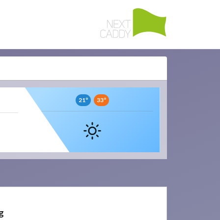
21º
33º
g