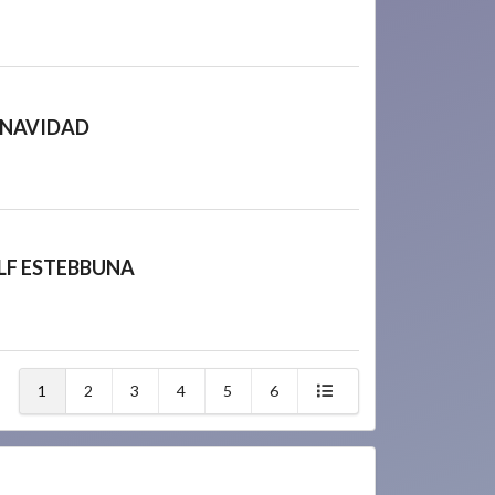
 NAVIDAD
LF ESTEBBUNA
1
2
3
4
5
6