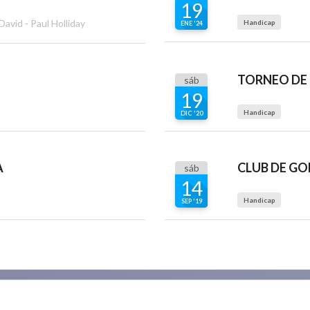
19
avid - Paul Holliday
Handicap
ENE '24
TORNEO DE
sáb
19
Handicap
DIC '20
A
CLUB DE GO
sáb
14
Handicap
SEP '19