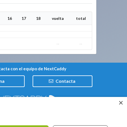
16
17
18
vuelta
total
--
--
acta con el equipo de NextCaddy
na
Contacta
×
Trabaja con nosotros