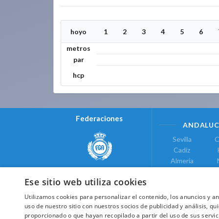
hoyo
1
2
3
4
5
6
metros
par
hcp
Federaciones
ANDALUC
Sevilla
C
Cadiz
Almeria
Real Federación Andaluza de
Jaen
G
Golf
Ese sitio web utiliza cookies
ÁREA DE LE
Utilizamos cookies para personalizar el contenido, los anuncios y 
Valencia
uso de nuestro sitio con nuestros socios de publicidad y análisis, 
COMUNIDAD DE
proporcionado o que hayan recopilado a partir del uso de sus servic