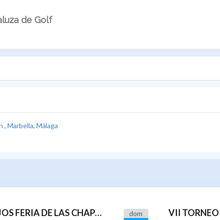
luza de Golf
n , Marbella, Málaga
VIII TORNEO PADRES E HIJOS FERIA DE LAS CHAPAS TEM2025 - CAMPO SANTA CLARA GOLF - CIRCUITO INFANTIL GROSS DENTISTAS GOLF COSTA DEL SOL
dom