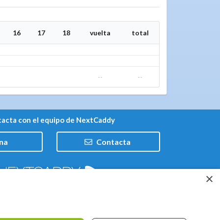
16
17
18
vuelta
total
--
--
acta con el equipo de NextCaddy
na
Contacta
×
Trabaja con nosotros