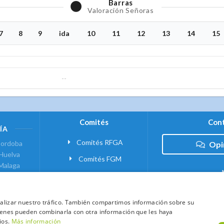
Barras
Valoración Señoras
7
8
9
ida
10
11
12
13
14
15
--
Comités
Cont
ÍA
Comités RFGA
ordoba
Opi
Huelva
Comités FGM
Malaga
ranada
VANTE
analizar nuestro tráfico. También compartimos información sobre su
quienes pueden combinarla con otra información que les haya
 MADRID
ios.
Más información