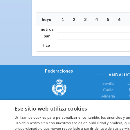
hoyo
1
2
3
4
5
6
metros
par
hcp
Federaciones
ANDALUC
Sevilla
C
Cadiz
Almeria
Real Federación Andaluza de
Jaen
G
Golf
Ese sitio web utiliza cookies
ÁREA DE LE
Utilizamos cookies para personalizar el contenido, los anuncios y 
Valencia
uso de nuestro sitio con nuestros socios de publicidad y análisis, 
COMUNIDAD DE
proporcionado o que hayan recopilado a partir del uso de sus servic