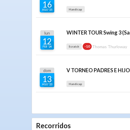
16
Handicap
AGO '25
WINTER TOUR Swing 3 (San
lun
12
Thomas Thurloway
-10
Scratch
FEB '24
dom
13
Handicap
AGO '23
Recorridos