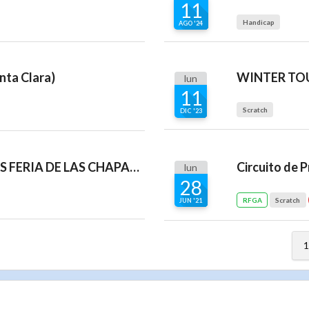
11
Handicap
AGO '24
ta Clara)
WINTER TOUR
lun
11
Scratch
DIC '23
V TORNEO PADRES E HIJOS FERIA DE LAS CHAPAS 2023
Circuito de 
lun
28
RFGA
Scratch
JUN '21
1