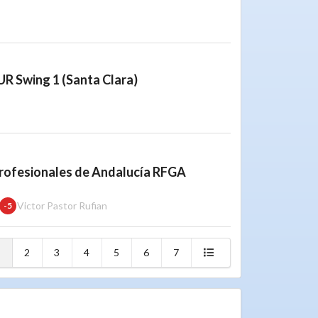
 Swing 1 (Santa Clara)
Profesionales de Andalucía RFGA
Victor Pastor Rufian
-5
2
3
4
5
6
7