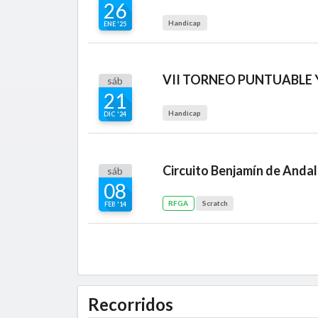
26
Handicap
ENE '25
sáb
21
Handicap
DIC '24
Circuito Benjamín de Andal
sáb
08
RFGA
Scratch
FEB '14
Recorridos