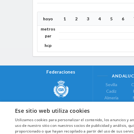
hoyo
1
2
3
4
5
6
metros
par
hcp
Federaciones
ANDALUC
Sevilla
C
Cadiz
Almeria
Real Federación Andaluza de
Jaen
G
Golf
Ese sitio web utiliza cookies
ÁREA DE LE
Utilizamos cookies para personalizar el contenido, los anuncios y 
Valencia
uso de nuestro sitio con nuestros socios de publicidad y análisis, 
COMUNIDAD DE
proporcionado o que hayan recopilado a partir del uso de sus servic