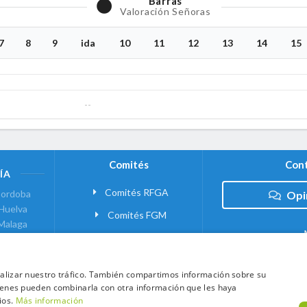
Barras
Valoración Señoras
7
8
9
ida
10
11
12
13
14
15
--
Comités
Cont
ÍA
Comités RFGA
ordoba
Opi
Huelva
Comités FGM
Malaga
ranada
VANTE
analizar nuestro tráfico. También compartimos información sobre su
quienes pueden combinarla con otra información que les haya
 MADRID
ios.
Más información