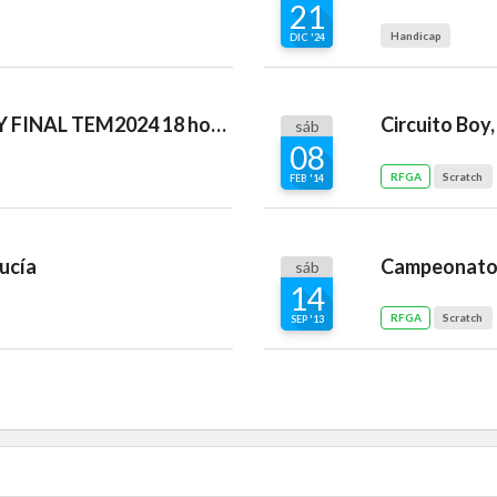
21
Handicap
DIC '24
VII TORNEO PUNTUABLE Y FINAL TEM2024 18 hoyos
sáb
08
RFGA
Scratch
FEB '14
ucía
sáb
14
RFGA
Scratch
SEP '13