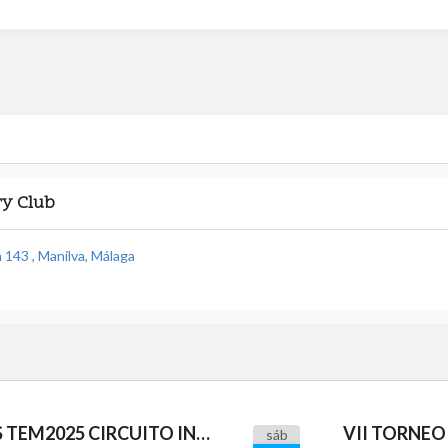
ry Club
 143 , Manilva, Málaga
I TORNEO PADRES E HIJOS TEM2025 CIRCUITO INFANTIL GROSS DENTISTAS GOLF COSTA DEL SOL
VII TORNEO
sáb