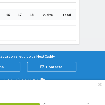
16
17
18
vuelta
total
--
--
acta con el equipo de NextCaddy
na
Contacta
×
Trabaja con nosotros