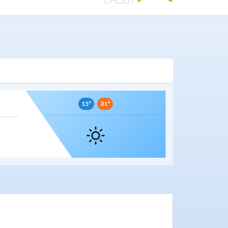
15º
31º