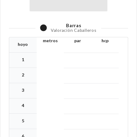
Barras
Valoración Caballeros
metros
par
hcp
hoyo
1
2
3
4
5
6