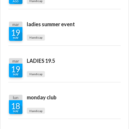
Handicap
AGO
ladies summer event
mar
19
Handicap
MAY
LADIES 19.5
mar
19
Handicap
MAY
monday club
lun
18
Handicap
MAY