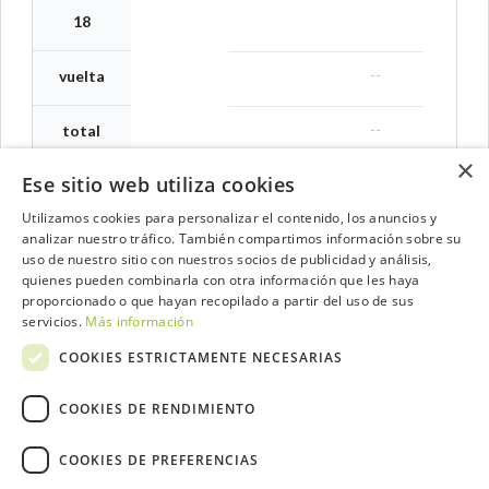
18
--
vuelta
--
total
×
Ese sitio web utiliza cookies
Utilizamos cookies para personalizar el contenido, los anuncios y
analizar nuestro tráfico. También compartimos información sobre su
Contacta con el equipo de NextCaddy
uso de nuestro sitio con nuestros socios de publicidad y análisis,
quienes pueden combinarla con otra información que les haya
Opina
Contacta
proporcionado o que hayan recopilado a partir del uso de sus
servicios.
Más información
COOKIES ESTRICTAMENTE NECESARIAS
COOKIES DE RENDIMIENTO
Trabaja con nosotros
COOKIES DE PREFERENCIAS