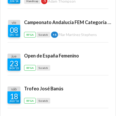
Adam Thompson
-5
Handicap
JUN '24
Campeonato Andalucía FEM Categoría Mid Amateur
vie
08
Pilar Martinez Stephens
+6
RFGA
Scratch
DIC '23
Open de España Femenino
jue
23
RFGA
Scratch
NOV '23
Trofeo José Banús
sáb
18
RFGA
Scratch
AGO '18