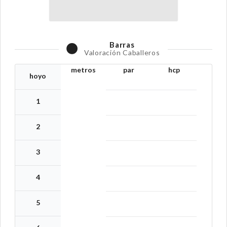
Barras
Valoración Caballeros
metros
par
hcp
hoyo
1
2
3
4
5