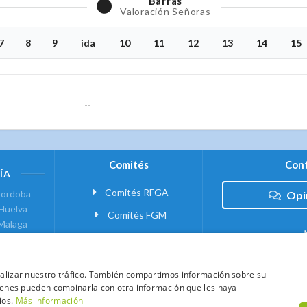
Barras
Valoración Señoras
7
8
9
ida
10
11
12
13
14
15
--
Comités
Cont
ÍA
Comités RFGA
ordoba
Opi
Huelva
Comités FGM
Malaga
ranada
VANTE
analizar nuestro tráfico. También compartimos información sobre su
quienes pueden combinarla con otra información que les haya
 MADRID
ios.
Más información