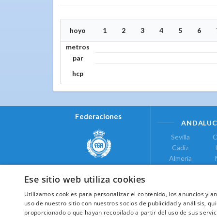
hoyo
1
2
3
4
5
6
metros
par
hcp
Federaciones
ANDALUC
Sevilla
C
Cadiz
Almeria
Real Federación Andaluza de
Jaen
G
Golf
Ese sitio web utiliza cookies
ÁREA DE LE
Utilizamos cookies para personalizar el contenido, los anuncios y 
Valencia
uso de nuestro sitio con nuestros socios de publicidad y análisis, 
COMUNIDAD DE
proporcionado o que hayan recopilado a partir del uso de sus servic