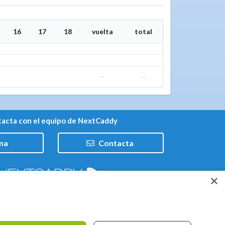
16
17
18
vuelta
total
--
--
acta con el equipo de NextCaddy
na
Contacta
×
Trabaja con nosotros