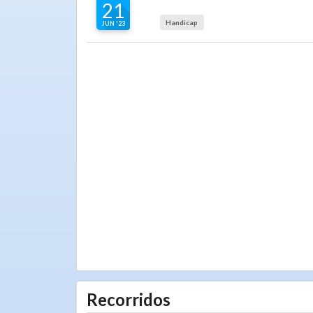
21
Handicap
JUN '23
Recorridos