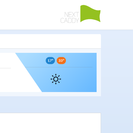
17º
33º