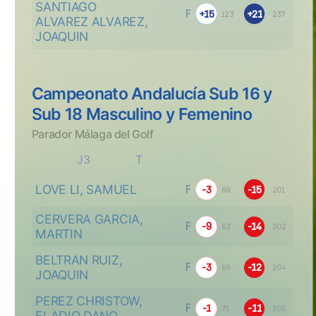
SANTIAGO
F
+15
+21
123
237
ALVAREZ ALVAREZ, 
JOAQUIN
Campeonato Andalucía Sub 16 y
Sub 18 Masculino y Femenino
Parador Málaga del Golf
J3
T
LOVE LI, SAMUEL
F
-3
-15
69
201
CERVERA GARCIA, 
F
-9
-14
63
202
MARTIN
BELTRAN RUIZ, 
F
-3
-12
69
204
JOAQUIN
PEREZ CHRISTOW, 
F
-1
-11
71
205
ELADIO DANO