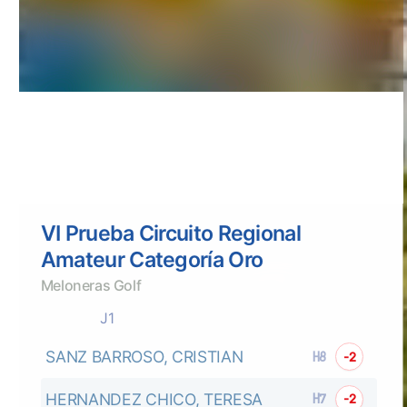
VI Prueba Circuito Regional
Amateur Categoría Oro
Meloneras Golf
J1
SANZ BARROSO, CRISTIAN
H8
-2
HERNANDEZ CHICO, TERESA
H7
-2