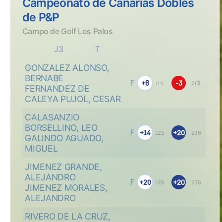
Campeonato de Canarias Dobles
de P&P
Campo de Golf Los Palos
J3
T
GONZALEZ ALONSO, 
BERNABE
F
+6
-3
114
213
FERNANDEZ DE 
CALEYA PUJOL, CESAR
CALASANZIO 
BORSELLINO, LEO
F
+14
+20
122
236
GALINDO AGUADO, 
MIGUEL
JIMENEZ GRANDE, 
ALEJANDRO
F
+20
+20
128
236
JIMENEZ MORALES, 
ALEJANDRO
RIVERO DE LA CRUZ, 