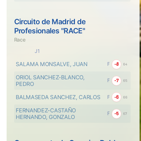
Circuito de Madrid de
Profesionales "RACE"
Race
J1
SALAMA MONSALVE, JUAN
F
-8
64
ORIOL SANCHEZ-BLANCO, 
F
-7
65
PEDRO
BALMASEDA SANCHEZ, CARLOS
F
-6
66
FERNANDEZ-CASTAÑO 
F
-5
67
HERNANDO, GONZALO