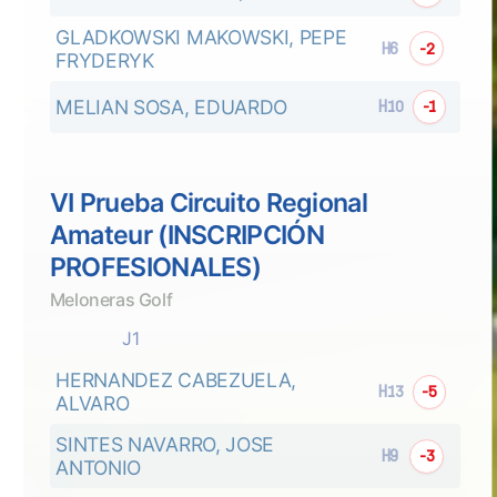
GLADKOWSKI MAKOWSKI, PEPE 
H6
-2
FRYDERYK
MELIAN SOSA, EDUARDO
H10
-1
VI Prueba Circuito Regional
Amateur (INSCRIPCIÓN
PROFESIONALES)
Meloneras Golf
J1
HERNANDEZ CABEZUELA, 
H13
-5
ALVARO
SINTES NAVARRO, JOSE 
H9
-3
ANTONIO