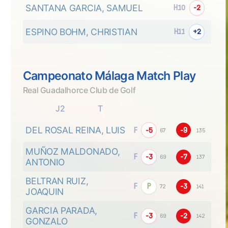
SANTANA GARCIA, SAMUEL
H10
-2
ESPINO BOHM, CHRISTIAN
H11
+2
Campeonato Málaga Match Play
Real Guadalhorce Club de Golf
J2
T
DEL ROSAL REINA, LUIS
F
-5
-9
67
135
MUÑOZ MALDONADO, 
F
-3
-7
69
137
ANTONIO
BELTRAN RUIZ, 
F
P
-3
72
141
JOAQUIN
GARCIA PARADA, 
F
-3
-2
69
142
GONZALO