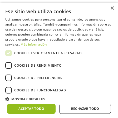
×
Ese sitio web utiliza cookies
Utilizamos cookies para personalizar el contenido, los anuncios y
analizar nuestro tráfico. También compartimos información sobre su
Contacta con el equipo de NextCaddy
uso de nuestro sitio con nuestros socios de publicidad y análisis,
quienes pueden combinarla con otra información que les haya
Opina
Contacta
proporcionado o que hayan recopilado a partir del uso de sus
servicios.
Más información
COOKIES ESTRICTAMENTE NECESARIAS
COOKIES DE RENDIMIENTO
Trabaja con nosotros
COOKIES DE PREFERENCIAS
COOKIES DE FUNCIONALIDAD
MOSTRAR DETALLES
2026 ©NextCaddy.
Añade tu Widget NextCaddy
Política de Cookies
Política de Privacidad
ACEPTAR TODO
RECHAZAR TODO
Términos y Condiciones
Meteo ©AEMET
Meteo ©DarkSky