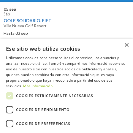
05 sep
Sáb
GOLF SOLIDARIO. FIET
Villa Nueva Golf Resort
Hasta 03 sep
×
Ese sitio web utiliza cookies
Utilizamos cookies para personalizar el contenido, los anuncios y
analizar nuestro tráfico. También compartimos información sobre su
Contacta con el equipo de NextCaddy
uso de nuestro sitio con nuestros socios de publicidad y análisis,
quienes pueden combinarla con otra información que les haya
proporcionado o que hayan recopilado a partir del uso de sus
Opina
Contacta
servicios.
Más información
COOKIES ESTRICTAMENTE NECESARIAS
COOKIES DE RENDIMIENTO
Trabaja con nosotros
COOKIES DE PREFERENCIAS