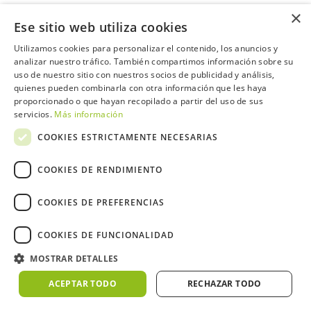
×
Ese sitio web utiliza cookies
Contacta con el equipo de NextCaddy
Utilizamos cookies para personalizar el contenido, los anuncios y
Opina
Contacta
analizar nuestro tráfico. También compartimos información sobre su
uso de nuestro sitio con nuestros socios de publicidad y análisis,
quienes pueden combinarla con otra información que les haya
proporcionado o que hayan recopilado a partir del uso de sus
servicios.
Más información
COOKIES ESTRICTAMENTE NECESARIAS
Trabaja con nosotros
COOKIES DE RENDIMIENTO
COOKIES DE PREFERENCIAS
2026 ©NextCaddy.
Añade tu Widget NextCaddy
COOKIES DE FUNCIONALIDAD
Política de Cookies
Política de Privacidad
Términos y Condiciones
Meteo ©AEMET
Meteo ©DarkSky
MOSTRAR DETALLES
ACEPTAR TODO
RECHAZAR TODO