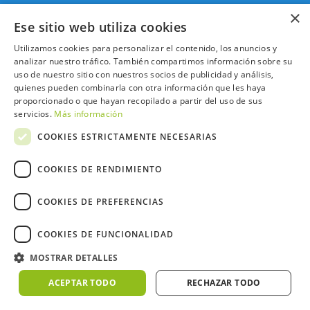
×
2026 ©NextCaddy.
Añade tu Widget NextCaddy
Ese sitio web utiliza cookies
Política de Cookies
Política de Privacidad
Términos y Condiciones
Meteo ©AEMET
Meteo ©DarkSky
Utilizamos cookies para personalizar el contenido, los anuncios y
analizar nuestro tráfico. También compartimos información sobre su
uso de nuestro sitio con nuestros socios de publicidad y análisis,
quienes pueden combinarla con otra información que les haya
proporcionado o que hayan recopilado a partir del uso de sus
servicios.
Más información
COOKIES ESTRICTAMENTE NECESARIAS
COOKIES DE RENDIMIENTO
COOKIES DE PREFERENCIAS
COOKIES DE FUNCIONALIDAD
MOSTRAR DETALLES
ACEPTAR TODO
RECHAZAR TODO