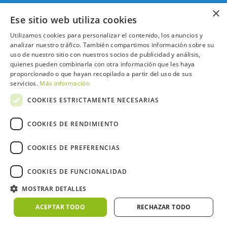
×
Ese sitio web utiliza cookies
Trabaja con nosotros
Utilizamos cookies para personalizar el contenido, los anuncios y
analizar nuestro tráfico. También compartimos información sobre su
uso de nuestro sitio con nuestros socios de publicidad y análisis,
quienes pueden combinarla con otra información que les haya
proporcionado o que hayan recopilado a partir del uso de sus
2026 ©NextCaddy.
Añade tu Widget NextCaddy
servicios.
Más información
Política de Cookies
Política de Privacidad
COOKIES ESTRICTAMENTE NECESARIAS
Términos y Condiciones
Meteo ©AEMET
Meteo ©DarkSky
COOKIES DE RENDIMIENTO
COOKIES DE PREFERENCIAS
COOKIES DE FUNCIONALIDAD
MOSTRAR DETALLES
ACEPTAR TODO
RECHAZAR TODO