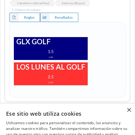
Caballeros (Amarillas)
Señoras (Rojas)
C. Clubes sin campo
Reglas
Resultados
GLX GOLF
1.5
1
UPS
LOS LUNES AL GOLF
2.5
12
UPS
×
Ese sitio web utiliza cookies
Utilizamos cookies para personalizar el contenido, los anuncios y
analizar nuestro tráfico. También compartimos información sobre su
Contacta con el equipo de NextCaddy
uso de nuestro sitio con nuestros socios de publicidad y análisis,