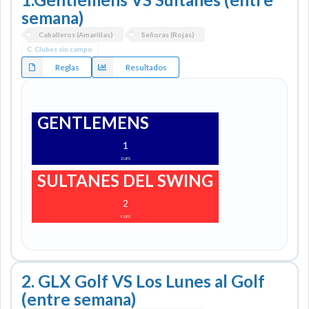
semana)
Caballeros (Amarillas)
Señoras (Rojas)
C. Clubes sin campo
Reglas
Resultados
GENTLEMENS
1
2
UPS
SULTANES DEL SWING
2
9
UPS
2. GLX Golf VS Los Lunes al Golf
(entre semana)