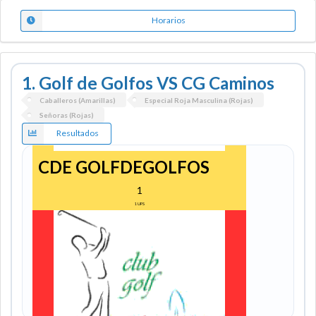
Horarios
1. Golf de Golfos VS CG Caminos
Caballeros (Amarillas)
Especial Roja Masculina (Rojas)
Señoras (Rojas)
Resultados
CDE GOLFDEGOLFOS
1
1
UPS