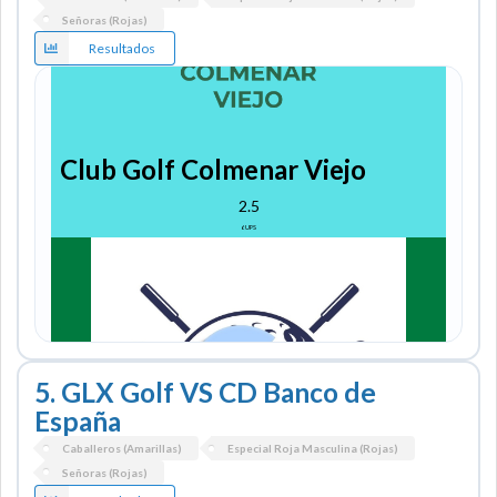
Señoras (Rojas)
INGENIEROS INDUSTRIALES
Resultados
DE MADRID
2
10
UPS
Club Golf Colmenar Viejo
2.5
6
UPS
5. GLX Golf VS CD Banco de
España
Caballeros (Amarillas)
Especial Roja Masculina (Rojas)
Señoras (Rojas)