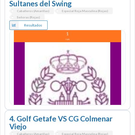
Sultanes del Swing
Caballeros (Amarillas)
Especial Roja Masculina (Rojas)
Señoras (Rojas)
SULTANES DEL SWING
Resultados
1
Grow golf club
7
UPS
1
0
UPS
4. Golf Getafe VS CG Colmenar
Viejo
Caballeros (Amarillas)
Especial Roja Masculina (Rojas)