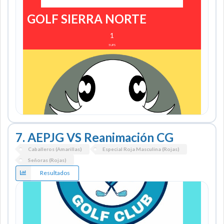
GOLF SIERRA NORTE
1
5
UPS
7. AEPJG VS Reanimación CG
Caballeros (Amarillas)
Especial Roja Masculina (Rojas)
Señoras (Rojas)
Resultados
OCTOPUS Golf
2