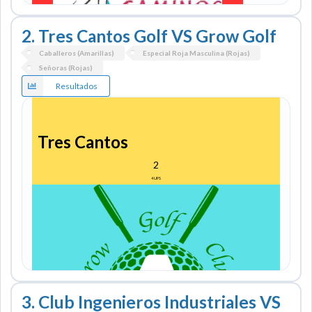
2. Tres Cantos Golf VS Grow Golf
Caballeros (Amarillas)
Especial Roja Masculina (Rojas)
Señoras (Rojas)
Resultados
CLUB DE GOLF CAMINOS
2
9
UPS
Tres Cantos
2
4
UPS
3. Club Ingenieros Industriales VS