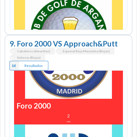
9. Foro 2000 VS Approach&Putt
Caballeros (Amarillas)
Especial Roja Masculina (Rojas)
Señoras (Rojas)
Resultados
CG ARGANDA
1
2
UPS
Foro 2000
2
6
UPS