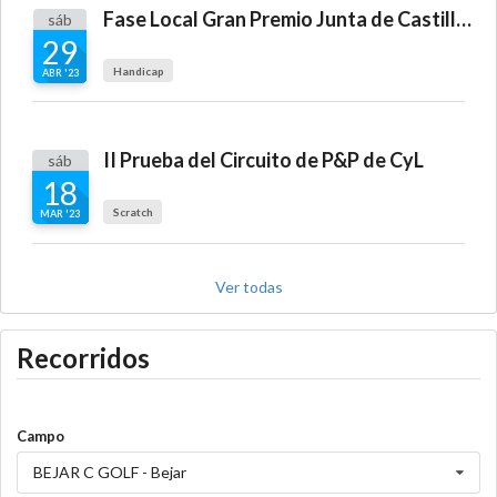
Fase Local Gran Premio Junta de Castilla y León
sáb
29
Handicap
ABR '23
II Prueba del Circuito de P&P de CyL
sáb
18
Scratch
MAR '23
Ver todas
Recorridos
Campo
BEJAR C GOLF - Bejar