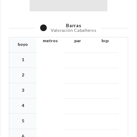
Barras
Valoración Caballeros
metros
par
hcp
hoyo
1
2
3
4
5
6