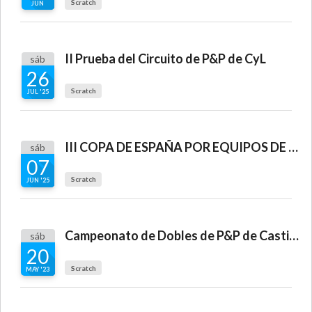
Scratch
JUN
II Prueba del Circuito de P&P de CyL
sáb
26
Scratch
JUL '25
III COPA DE ESPAÑA POR EQUIPOS DE CAMPOS RUSTICOS 2025
sáb
07
Scratch
JUN '25
Campeonato de Dobles de P&P de Castilla y León
sáb
20
Scratch
MAY '23