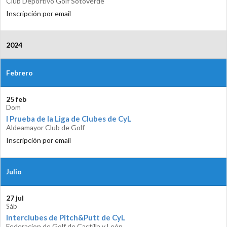
Club Deportivo Golf Sotoverde
Inscripción por email
2024
Febrero
25 feb
Dom
I Prueba de la Liga de Clubes de CyL
Aldeamayor Club de Golf
Inscripción por email
Julio
27 jul
Sáb
Interclubes de Pitch&Putt de CyL
Federacion de Golf de Castilla y León