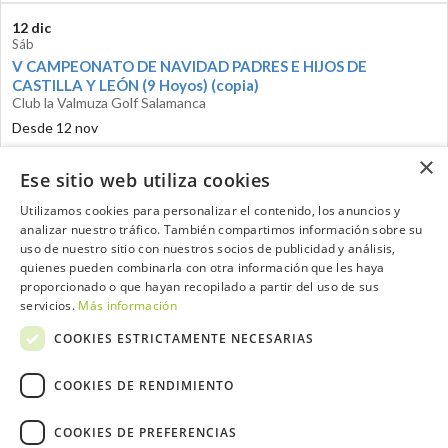
12 dic
Sáb
V CAMPEONATO DE NAVIDAD PADRES E HIJOS DE
CASTILLA Y LEÓN (9 Hoyos) (copia)
Club la Valmuza Golf Salamanca
Desde 12 nov
×
Ese sitio web utiliza cookies
Utilizamos cookies para personalizar el contenido, los anuncios y
analizar nuestro tráfico. También compartimos información sobre su
Contacta con el equipo de NextCaddy
uso de nuestro sitio con nuestros socios de publicidad y análisis,
quienes pueden combinarla con otra información que les haya
proporcionado o que hayan recopilado a partir del uso de sus
Opina
Contacta
servicios.
Más información
COOKIES ESTRICTAMENTE NECESARIAS
COOKIES DE RENDIMIENTO
Trabaja con nosotros
COOKIES DE PREFERENCIAS