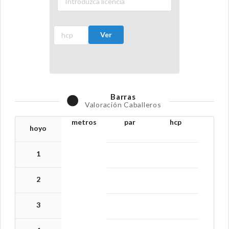
Ver
Barras
Valoración Caballeros
metros
par
hcp
hoyo
1
2
3