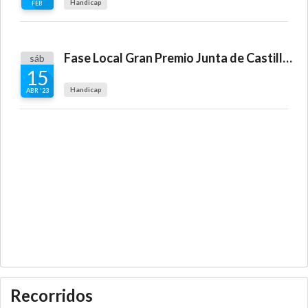
Handicap
FEB
Fase Local Gran Premio Junta de Castilla y León
sáb
15
Handicap
ABR '23
Recorridos