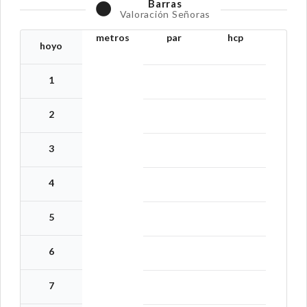
Barras
Valoración Señoras
metros
par
hcp
hoyo
1
2
3
4
5
6
7