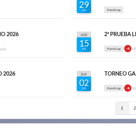
29
Handicap
JUL
NO 2026
2ª PRUEBA 
mié
15
rado
M
-4
Handicap
JUL
O 2026
jue
02
J
-6
Handicap
JUL
1
2