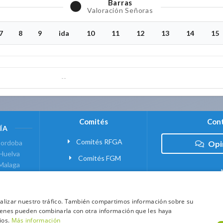
Barras
Valoración Señoras
7
8
9
ida
10
11
12
13
14
15
--
Comités
Cont
ÍA
Comités RFGA
ordoba
Opi
Huelva
Comités FGM
Malaga
ranada
VANTE
analizar nuestro tráfico. También compartimos información sobre su
quienes pueden combinarla con otra información que les haya
 MADRID
ios.
Más información