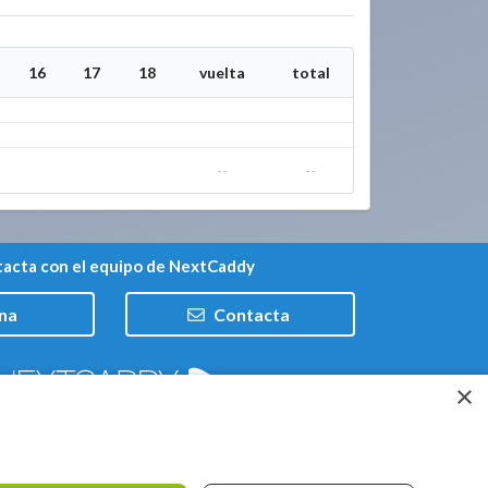
16
17
18
vuelta
total
--
--
acta con el equipo de NextCaddy
na
Contacta
×
Trabaja con nosotros