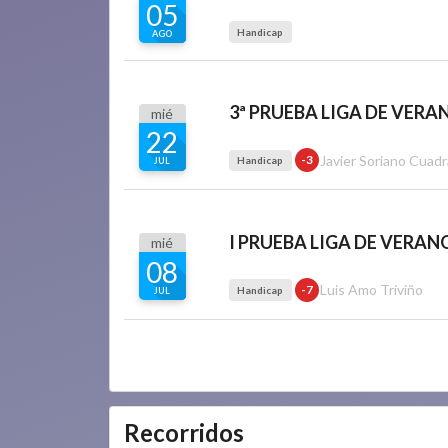
05
Handicap
AGO
3ª PRUEBA LIGA DE VERA
mié
22
Javier Soriano Cuad
-3
Handicap
JUL
I PRUEBA LIGA DE VERAN
mié
08
Luis Amo Triviño
-7
Handicap
JUL
Recorridos