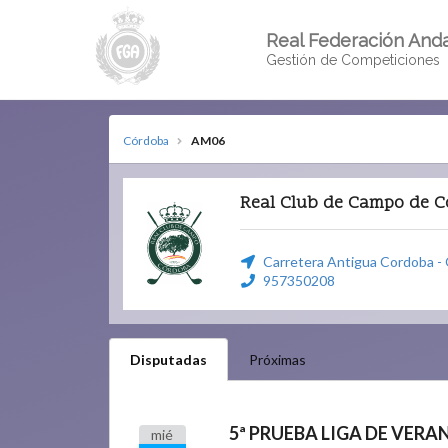
Real Federación Anda
Gestión de Competiciones
Córdoba
AM06
Real Club de Campo de 
Carretera Antigua Cordoba -
957350208
Disputadas
Próximas
5ª PRUEBA LIGA DE VERA
mié