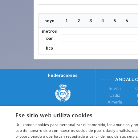
hoyo
1
2
3
4
5
6
metros
par
hcp
Federaciones
ANDALUC
Sevilla
C
Cadiz
Almeria
Real Federación Andaluza de
Jaen
G
Golf
Ese sitio web utiliza cookies
ÁREA DE LE
Utilizamos cookies para personalizar el contenido, los anuncios y 
Valencia
uso de nuestro sitio con nuestros socios de publicidad y análisis, 
COMUNIDAD DE
proporcionado o que hayan recopilado a partir del uso de sus servic