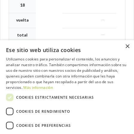
18
--
vuelta
--
total
×
Ese sitio web utiliza cookies
Utilizamos cookies para personalizar el contenido, los anuncios y
analizar nuestro tráfico. También compartimos información sobre su
Contacta con el equipo de NextCaddy
uso de nuestro sitio con nuestros socios de publicidad y análisis,
quienes pueden combinarla con otra información que les haya
Opina
Contacta
proporcionado o que hayan recopilado a partir del uso de sus
servicios.
Más información
COOKIES ESTRICTAMENTE NECESARIAS
COOKIES DE RENDIMIENTO
Trabaja con nosotros
COOKIES DE PREFERENCIAS