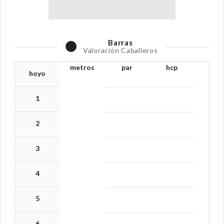
Barras
Valoración Caballeros
metros
par
hcp
hoyo
1
2
3
4
5
6