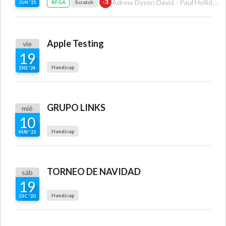
Adrew Dyson David - Paul Holliday
-3
RFGA
Scratch
JUN '25
Apple Testing
vie
19
Handicap
ENE '24
GRUPO LINKS
mié
10
Handicap
MAY '23
TORNEO DE NAVIDAD
sáb
19
Handicap
DIC '20