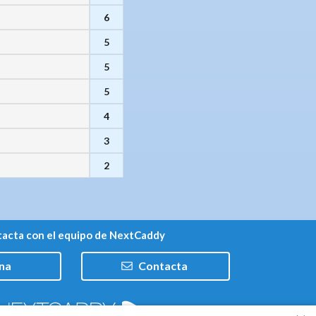
6
5
5
5
4
3
2
acta con el equipo de NextCaddy
na
Contacta