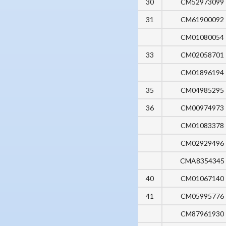
30
CM52973099
31
CM61900092
CM01080054
33
CM02058701
CM01896194
35
CM04985295
36
CM00974973
CM01083378
CM02929496
CMA8354345
40
CM01067140
41
CM05995776
CM87961930