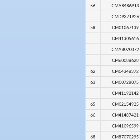
56
CMA8486913
CMD9371926
58
CM01067139
CM41305616
CMA8070372
CM60088628
62
CM04348372
63
CM00728075
CM41192142
65
CM02154925
66
CM41487421
CM41096599
68
CM87070295