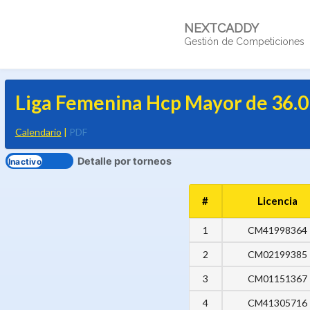
NEXTCADDY
Gestión de Competiciones
Liga Femenina Hcp Mayor de 36.0
Calendario
|
PDF
Detalle por torneos
#
Licencia
1
CM41998364
2
CM02199385
3
CM01151367
4
CM41305716