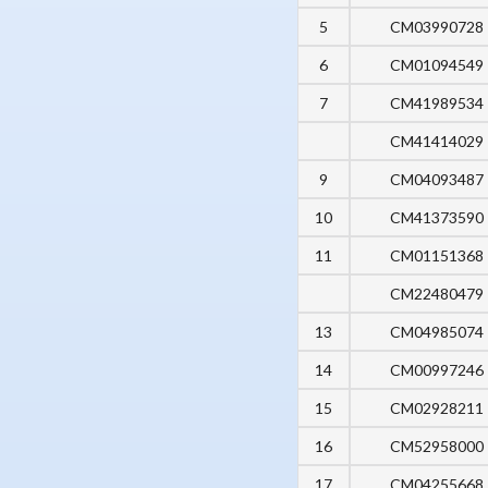
5
CM03990728
6
CM01094549
7
CM41989534
CM41414029
9
CM04093487
10
CM41373590
11
CM01151368
CM22480479
13
CM04985074
14
CM00997246
15
CM02928211
16
CM52958000
17
CM04255668