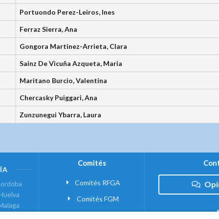
Portuondo Perez-Leiros, Ines
Ferraz Sierra, Ana
Gongora Martinez-Arrieta, Clara
Sainz De Vicuña Azqueta, Maria
Maritano Burcio, Valentina
Chercasky Puiggari, Ana
Zunzunegui Ybarra, Laura
Comités
Cont
ÍA
Comités RFGA
ordoba
Opi
Huelva
Comités FGM
Malaga
ranada