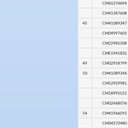
CM61376694
CM41347608
45
CM41089347
CM04997601
CM22985308
CME5941832
49
CM02958799
50
CM41089346
CM52929981
CM18995552
CM02468076
54
CM41966592
CM04372480