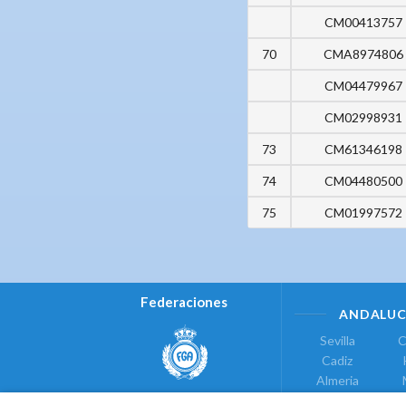
CM00413757
70
CMA8974806
CM04479967
CM02998931
73
CM61346198
74
CM04480500
75
CM01997572
Federaciones
ANDALUC
Sevilla
C
Cadiz
Almeria
Real Federación Andaluza de
Jaen
G