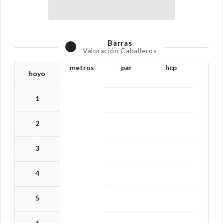
Barras
Valoración Caballeros
metros
par
hcp
hoyo
1
2
3
4
5
6