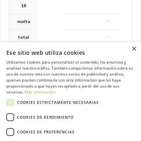
18
--
vuelta
--
total
×
Ese sitio web utiliza cookies
Utilizamos cookies para personalizar el contenido, los anuncios y
analizar nuestro tráfico. También compartimos información sobre su
Contacta con el equipo de NextCaddy
uso de nuestro sitio con nuestros socios de publicidad y análisis,
quienes pueden combinarla con otra información que les haya
Opina
Contacta
proporcionado o que hayan recopilado a partir del uso de sus
servicios.
Más información
COOKIES ESTRICTAMENTE NECESARIAS
COOKIES DE RENDIMIENTO
Trabaja con nosotros
COOKIES DE PREFERENCIAS