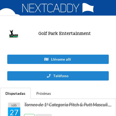
Golf Park Entertainment
Llévame allí
Teléfono
Disputadas
Próximas
Torneo de 1ª Categoría Pitch & Putt Masculino y Femenino "Golf Park"
sáb
27