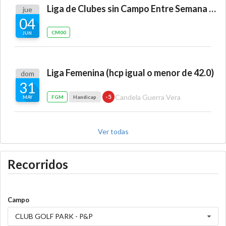
Liga de Clubes sin Campo Entre Semana "Air Golf Club"
jue
04
CM00
JUN
Liga Femenina (hcp igual o menor de 42.0)
dom
31
Candela Guerra Vera
-5
FGM
Handicap
MAY
Ver todas
Recorridos
Campo
CLUB GOLF PARK - P&P