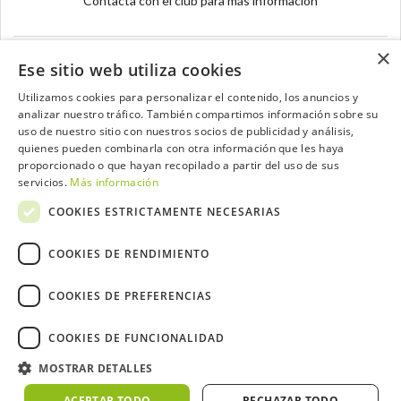
Contacta con el club para más información
×
Ese sitio web utiliza cookies
Utilizamos cookies para personalizar el contenido, los anuncios y
analizar nuestro tráfico. También compartimos información sobre su
Contacta con el equipo de NextCaddy
uso de nuestro sitio con nuestros socios de publicidad y análisis,
quienes pueden combinarla con otra información que les haya
Opina
Contacta
proporcionado o que hayan recopilado a partir del uso de sus
servicios.
Más información
COOKIES ESTRICTAMENTE NECESARIAS
COOKIES DE RENDIMIENTO
Trabaja con nosotros
COOKIES DE PREFERENCIAS
COOKIES DE FUNCIONALIDAD
MOSTRAR DETALLES
2026 ©NextCaddy.
Añade tu Widget NextCaddy
Política de Cookies
Política de Privacidad
ACEPTAR TODO
RECHAZAR TODO