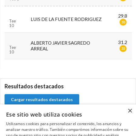
29.8
LUIS DE LA FUENTE RODRIGUEZ
Tee
30
10
31.2
ALBERTO JAVIER SAGREDO
Tee
ARREAL
32
10
0.0.0
Resultados destacados
Cargar resultados destacados
×
Ese sitio web utiliza cookies
Utilizamos cookies para personalizar el contenido, los anuncios y
Contacta con el equipo de NextCaddy
analizar nuestro tráfico. También compartimos información sobre su
uso de nuestro sitio con nuestros socios de publicidad y análisis,