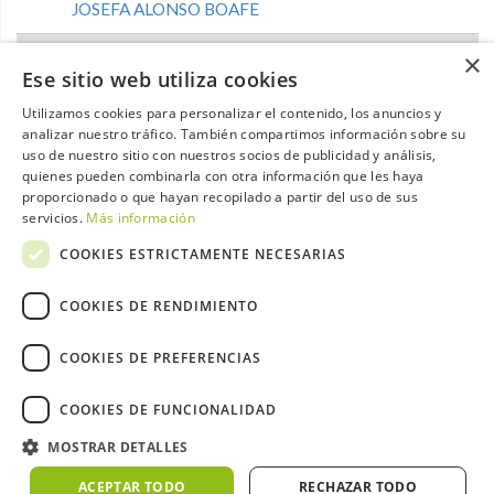
JOSEFA ALONSO BOAFE
45
PAREJA # 46
32
×
Ese sitio web utiliza cookies
LUIS REINA GONZALEZ-NOVELLES
Utilizamos cookies para personalizar el contenido, los anuncios y
analizar nuestro tráfico. También compartimos información sobre su
FRANCISCO DELGADO BAENA
uso de nuestro sitio con nuestros socios de publicidad y análisis,
quienes pueden combinarla con otra información que les haya
proporcionado o que hayan recopilado a partir del uso de sus
46
PAREJA # 48
32
servicios.
Más información
ADOLFO CARABOT RODRIGUEZ-RUBIO
COOKIES ESTRICTAMENTE NECESARIAS
CARMEN CARABOT VILLANUEVA
COOKIES DE RENDIMIENTO
47
PAREJA # 55
31
COOKIES DE PREFERENCIAS
EDUARDO LIBERAL GONZALEZ DE LARA
COOKIES DE FUNCIONALIDAD
IGNACIO LIBERAL GONZALEZ DE LARA
MOSTRAR DETALLES
ACEPTAR TODO
RECHAZAR TODO
48
PAREJA # 47
31