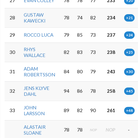
27
EVAN COLLEY
78
78
77
233
+20
GUSTAW
28
78
74
82
234
+21
KAWECKI
29
ROCCO LUCA
79
85
73
237
+24
RHYS
30
82
83
73
238
+25
WALLACE
ADAM
31
84
80
79
243
+30
ROBERTSSON
JENS KLYVE
32
94
86
78
258
+45
DAHL
JOHN
33
89
82
90
261
+48
LARSSON
ALASTAIR
78
78
NOP
-
NOP
SLOANE