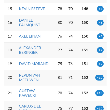
15
KEVIN ESTEVE
78
70
148
+6
DANIEL
16
80
70
150
+8
PALMQUIST
17
AXEL EINAN
76
74
150
+8
ALEXANDER
18
77
74
151
+9
BERINGER
19
DAVID MORAND
75
76
151
+9
PEPIJN VAN
20
81
71
152
+10
MEEUWEN
GUSTAW
21
78
74
152
+10
KAWECKI
CARLOS DEL
22
75
77
152
+10