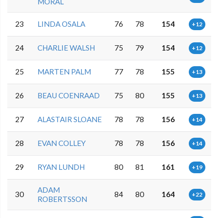
MORAL
23
LINDA OSALA
76
78
154
+12
24
CHARLIE WALSH
75
79
154
+12
25
MARTEN PALM
77
78
155
+13
26
BEAU COENRAAD
75
80
155
+13
27
ALASTAIR SLOANE
78
78
156
+14
28
EVAN COLLEY
78
78
156
+14
29
RYAN LUNDH
80
81
161
+19
ADAM
30
84
80
164
+22
ROBERTSSON