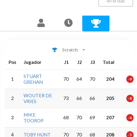
en el club
Scratch
Pos
Jugador
J1
J2
J3
Total
STUART
1
70
64
70
204
-9
GREHAN
WOUTER DE
2
73
66
66
205
-8
VRIES
MIKE
3
68
70
69
207
-6
TOOROP
4
TOBY HUNT
70
70
68
208
-5