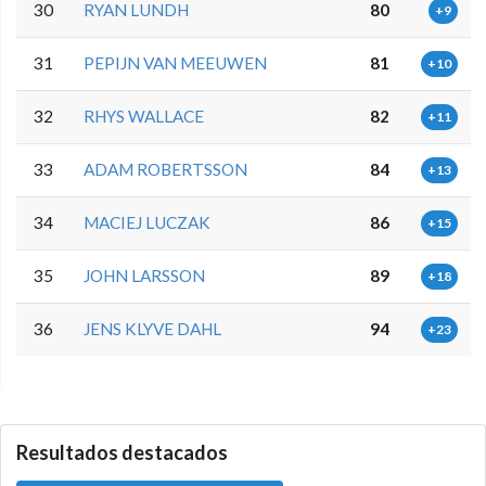
30
RYAN LUNDH
80
+9
31
PEPIJN VAN MEEUWEN
81
+10
32
RHYS WALLACE
82
+11
33
ADAM ROBERTSSON
84
+13
34
MACIEJ LUCZAK
86
+15
35
JOHN LARSSON
89
+18
36
JENS KLYVE DAHL
94
+23
0.0.0
Resultados destacados