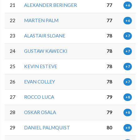
21
ALEXANDER BERINGER
77
+6
22
MARTEN PALM
77
+6
23
ALASTAIR SLOANE
78
+7
24
GUSTAW KAWECKI
78
+7
25
KEVIN ESTEVE
78
+7
26
EVAN COLLEY
78
+7
27
ROCCO LUCA
79
+8
28
OSKAR OSALA
79
+8
29
DANIEL PALMQUIST
80
+9