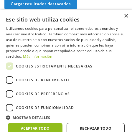
Cargar resultados destacados
×
Ese sitio web utiliza cookies
Utilizamos cookies para personalizar el contenido, los anuncios y
Contacta con el equipo de NextCaddy
analizar nuestro tráfico. También compartimos información sobre su
uso de nuestro sitio con nuestros socios de publicidad y análisis,
quienes pueden combinarla con otra información que les haya
Opina
Contacta
proporcionado o que hayan recopilado a partir del uso de sus
servicios.
Más información
COOKIES ESTRICTAMENTE NECESARIAS
COOKIES DE RENDIMIENTO
Trabaja con nosotros
COOKIES DE PREFERENCIAS
COOKIES DE FUNCIONALIDAD
2026 ©NextCaddy.
Añade tu Widget NextCaddy
MOSTRAR DETALLES
Política de Cookies
Política de Privacidad
Términos y Condiciones
Meteo ©AEMET
Meteo ©DarkSky
ACEPTAR TODO
RECHAZAR TODO