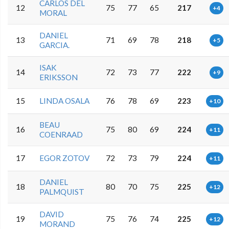
CARLOS DEL
12
75
77
65
217
+4
MORAL
DANIEL
13
71
69
78
218
+5
GARCIA.
ISAK
14
72
73
77
222
+9
ERIKSSON
15
LINDA OSALA
76
78
69
223
+10
BEAU
16
75
80
69
224
+11
COENRAAD
17
EGOR ZOTOV
72
73
79
224
+11
DANIEL
18
80
70
75
225
+12
PALMQUIST
DAVID
19
75
76
74
225
+12
MORAND