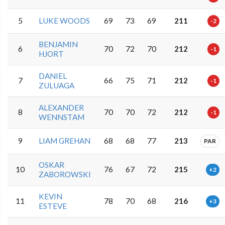
5
LUKE WOODS
69
73
69
211
-2
BENJAMIN
6
70
72
70
212
-1
HJORT
DANIEL
7
66
75
71
212
-1
ZULUAGA
ALEXANDER
8
70
70
72
212
-1
WENNSTAM
9
LIAM GREHAN
68
68
77
213
PAR
OSKAR
10
76
67
72
215
+2
ZABOROWSKI
KEVIN
11
78
70
68
216
+3
ESTEVE