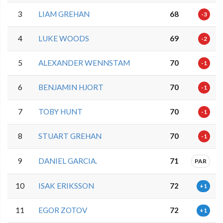
3
LIAM GREHAN
68
-3
4
LUKE WOODS
69
-2
5
ALEXANDER WENNSTAM
70
-1
6
BENJAMIN HJORT
70
-1
7
TOBY HUNT
70
-1
8
STUART GREHAN
70
-1
9
DANIEL GARCIA.
71
PAR
10
ISAK ERIKSSON
72
+1
11
EGOR ZOTOV
72
+1