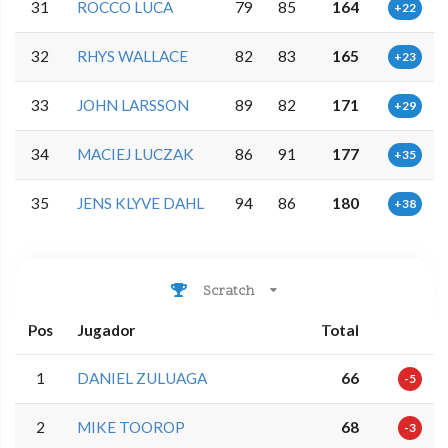
31
ROCCO LUCA
79
85
164
+22
32
RHYS WALLACE
82
83
165
+23
33
JOHN LARSSON
89
82
171
+29
34
MACIEJ LUCZAK
86
91
177
+35
35
JENS KLYVE DAHL
94
86
180
+38
Scratch
Pos
Jugador
Total
1
DANIEL ZULUAGA
66
-5
2
MIKE TOOROP
68
-3