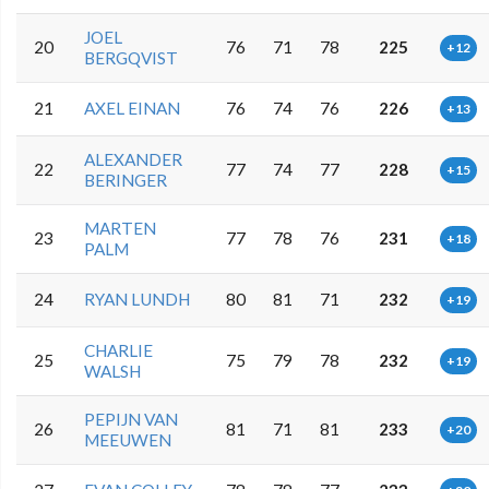
JOEL
20
76
71
78
225
+12
BERGQVIST
21
AXEL EINAN
76
74
76
226
+13
ALEXANDER
22
77
74
77
228
+15
BERINGER
MARTEN
23
77
78
76
231
+18
PALM
24
RYAN LUNDH
80
81
71
232
+19
CHARLIE
25
75
79
78
232
+19
WALSH
PEPIJN VAN
26
81
71
81
233
+20
MEEUWEN