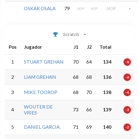
OSKAR OSALA
79
NOP
-
NOP
NOP
Scratch
Pos
Jugador
J1
J2
Total
1
STUART GREHAN
70
64
134
-8
2
LIAM GREHAN
68
68
136
-6
3
MIKE TOOROP
68
70
138
-4
WOUTER DE
4
73
66
139
-3
VRIES
5
DANIEL GARCIA.
71
69
140
-2