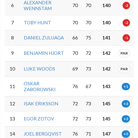
ALEXANDER
6
70
70
140
-2
WENNSTAM
7
TOBY HUNT
70
70
140
-2
8
DANIEL ZULUAGA
66
75
141
-1
9
BENJAMIN HJORT
70
72
142
PAR
10
LUKE WOODS
69
73
142
PAR
OSKAR
11
76
67
143
+1
ZABOROWSKI
12
ISAK ERIKSSON
72
73
145
+3
13
EGOR ZOTOV
72
73
145
+3
14
JOEL BERGQVIST
76
71
147
+5