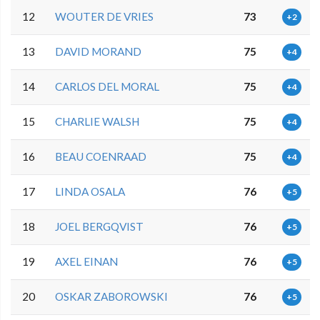
12
WOUTER DE VRIES
73
+2
13
DAVID MORAND
75
+4
14
CARLOS DEL MORAL
75
+4
15
CHARLIE WALSH
75
+4
16
BEAU COENRAAD
75
+4
17
LINDA OSALA
76
+5
18
JOEL BERGQVIST
76
+5
19
AXEL EINAN
76
+5
20
OSKAR ZABOROWSKI
76
+5