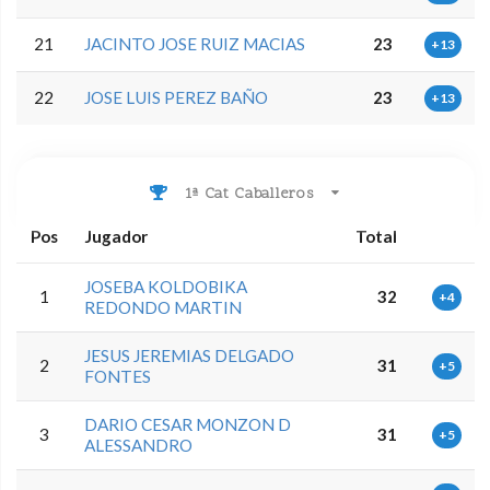
21
JACINTO JOSE RUIZ MACIAS
23
+13
22
JOSE LUIS PEREZ BAÑO
23
+13
1ª Cat Caballeros
Pos
Jugador
Total
JOSEBA KOLDOBIKA
1
32
+4
REDONDO MARTIN
JESUS JEREMIAS DELGADO
2
31
+5
FONTES
DARIO CESAR MONZON D
3
31
+5
ALESSANDRO