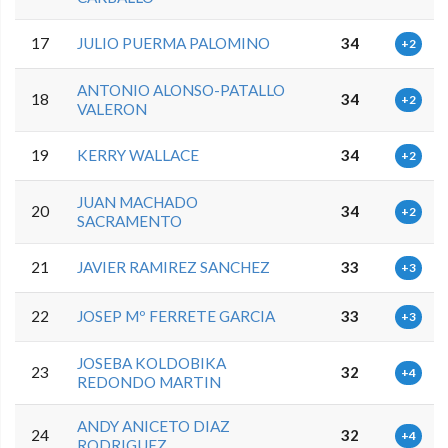
17
JULIO PUERMA PALOMINO
34
+2
ANTONIO ALONSO-PATALLO
18
34
+2
VALERON
19
KERRY WALLACE
34
+2
JUAN MACHADO
20
34
+2
SACRAMENTO
21
JAVIER RAMIREZ SANCHEZ
33
+3
22
JOSEP Mº FERRETE GARCIA
33
+3
JOSEBA KOLDOBIKA
23
32
+4
REDONDO MARTIN
ANDY ANICETO DIAZ
24
32
+4
RODRIGUEZ