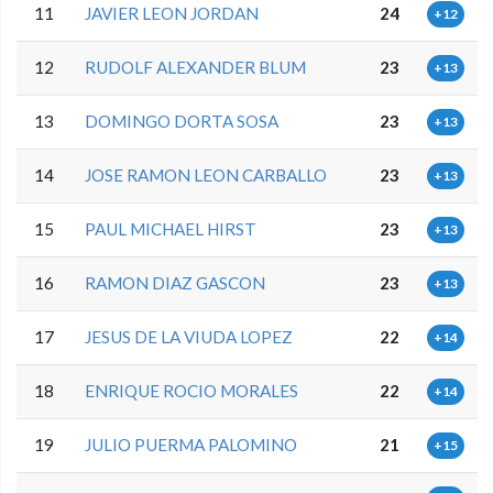
11
JAVIER LEON JORDAN
24
+12
12
RUDOLF ALEXANDER BLUM
23
+13
13
DOMINGO DORTA SOSA
23
+13
14
JOSE RAMON LEON CARBALLO
23
+13
15
PAUL MICHAEL HIRST
23
+13
16
RAMON DIAZ GASCON
23
+13
17
JESUS DE LA VIUDA LOPEZ
22
+14
18
ENRIQUE ROCIO MORALES
22
+14
19
JULIO PUERMA PALOMINO
21
+15