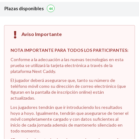
Plazas disponibles
44
Aviso Importante
NOTA IMPORTANTE PARA TODOS LOS PARTICIPANTES:
Conforme a la adecuación a las nuevas tecnologías en esta
prueba se utilizará la tarjeta electrónica a través de la
plataforma Next Caddy.
El jugador deberá asegurarse que, tanto su número de
teléfono móvil como su dirección de correo electrónico (que
figuran en la pantalla de inscripción online) están
actualizadas.
Los jugadores tendrán que ir introduciendo los resultados
hoyo a hoyo. Igualmente, tendrán que asegurarse de tener el
móvil completamente cargado y con datos suficientes al
inicio de cada jornada además de mantenerlo silenciado en
todo momento.