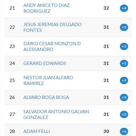
ANDY ANICETO DIAZ
21
32
+4
RODRIGUEZ
JESUS JEREMIAS DELGADO
22
31
+5
FONTES
DARIO CESAR MONZON D
23
31
+5
ALESSANDRO
24
GERARD EDWARDS
31
+5
NESTOR JUAN ALFARO
25
31
+5
RAMIREZ
26
ALVARO BOGA BOGA
31
+5
SALVADOR ANTONIO GALVAN
27
31
+5
GONZALEZ
28
ADAM FELLI
30
+6