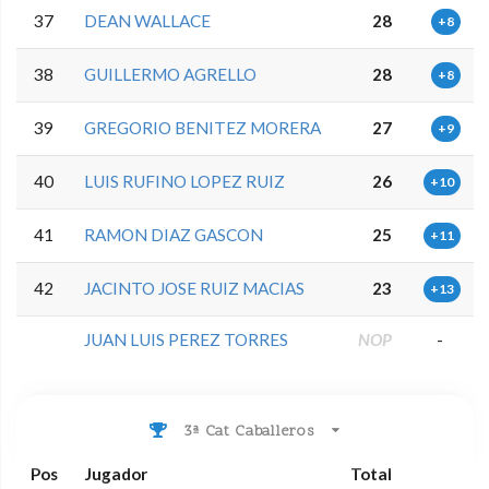
37
DEAN WALLACE
28
+8
38
GUILLERMO AGRELLO
28
+8
39
GREGORIO BENITEZ MORERA
27
+9
40
LUIS RUFINO LOPEZ RUIZ
26
+10
41
RAMON DIAZ GASCON
25
+11
42
JACINTO JOSE RUIZ MACIAS
23
+13
JUAN LUIS PEREZ TORRES
NOP
-
3ª Cat Caballeros
Pos
Jugador
Total