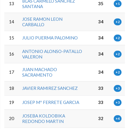
BLAS CARMELO SANCHEZ
13
35
+1
SANTANA
JOSE RAMON LEON
14
34
+2
CARBALLO
15
JULIO PUERMA PALOMINO
34
+2
ANTONIO ALONSO-PATALLO
16
34
+2
VALERON
JUAN MACHADO
17
34
+2
SACRAMENTO
18
JAVIER RAMIREZ SANCHEZ
33
+3
19
JOSEP Mº FERRETE GARCIA
33
+3
JOSEBA KOLDOBIKA
20
32
+4
REDONDO MARTIN