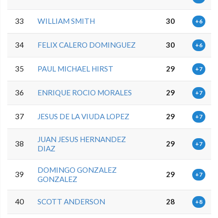
33
WILLIAM SMITH
30
+6
34
FELIX CALERO DOMINGUEZ
30
+6
35
PAUL MICHAEL HIRST
29
+7
36
ENRIQUE ROCIO MORALES
29
+7
37
JESUS DE LA VIUDA LOPEZ
29
+7
JUAN JESUS HERNANDEZ
38
29
+7
DIAZ
DOMINGO GONZALEZ
39
29
+7
GONZALEZ
40
SCOTT ANDERSON
28
+8