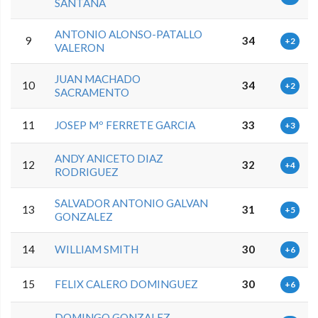
SANTANA
ANTONIO ALONSO-PATALLO
9
34
+2
VALERON
JUAN MACHADO
10
34
+2
SACRAMENTO
11
JOSEP Mº FERRETE GARCIA
33
+3
ANDY ANICETO DIAZ
12
32
+4
RODRIGUEZ
SALVADOR ANTONIO GALVAN
13
31
+5
GONZALEZ
14
WILLIAM SMITH
30
+6
15
FELIX CALERO DOMINGUEZ
30
+6
DOMINGO GONZALEZ