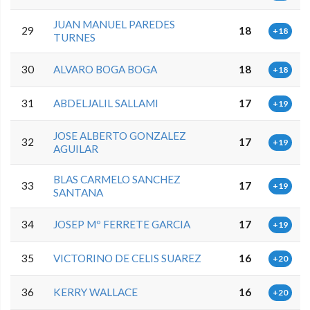
JUAN MANUEL PAREDES
29
18
+18
TURNES
30
ALVARO BOGA BOGA
18
+18
31
ABDELJALIL SALLAMI
17
+19
JOSE ALBERTO GONZALEZ
32
17
+19
AGUILAR
BLAS CARMELO SANCHEZ
33
17
+19
SANTANA
34
JOSEP Mº FERRETE GARCIA
17
+19
35
VICTORINO DE CELIS SUAREZ
16
+20
36
KERRY WALLACE
16
+20