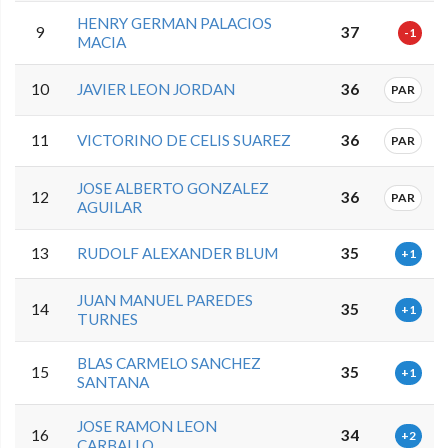
HENRY GERMAN PALACIOS
9
37
-1
MACIA
10
JAVIER LEON JORDAN
36
PAR
11
VICTORINO DE CELIS SUAREZ
36
PAR
JOSE ALBERTO GONZALEZ
12
36
PAR
AGUILAR
13
RUDOLF ALEXANDER BLUM
35
+1
JUAN MANUEL PAREDES
14
35
+1
TURNES
BLAS CARMELO SANCHEZ
15
35
+1
SANTANA
JOSE RAMON LEON
16
34
+2
CARBALLO