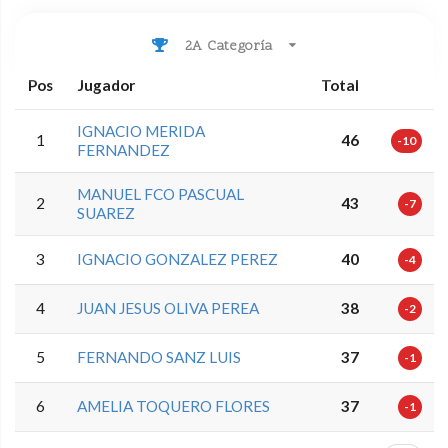
2A Categoría
Pos
Jugador
Total
IGNACIO MERIDA
1
46
-10
FERNANDEZ
MANUEL FCO PASCUAL
2
43
-7
SUAREZ
3
IGNACIO GONZALEZ PEREZ
40
-4
4
JUAN JESUS OLIVA PEREA
38
-2
5
FERNANDO SANZ LUIS
37
-1
6
AMELIA TOQUERO FLORES
37
-1