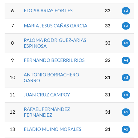
6
ELOISA ARIAS FORTES
33
+3
7
MARIA JESUS CAÑAS GARCIA
33
+3
PALOMA RODRIGUEZ-ARIAS
8
33
+3
ESPINOSA
9
FERNANDO BECERRIL RIOS
32
+4
ANTONIO BORRACHERO
10
31
+5
GARRO
11
JUAN CRUZ CAMPOY
31
+5
RAFAEL FERNANDEZ
12
31
+5
FERNANDEZ
13
ELADIO MUIÑO MORALES
31
+5