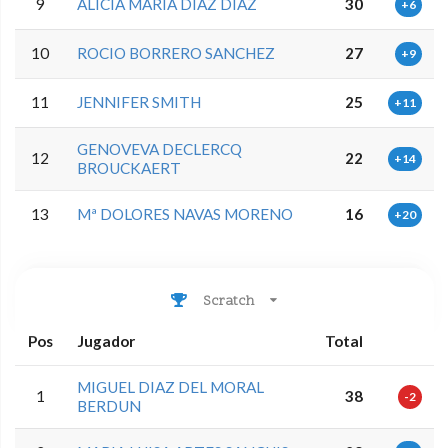
9
ALICIA MARIA DIAZ DIAZ
30
+6
10
ROCIO BORRERO SANCHEZ
27
+9
11
JENNIFER SMITH
25
+11
GENOVEVA DECLERCQ
12
22
+14
BROUCKAERT
13
Mª DOLORES NAVAS MORENO
16
+20
Scratch
Pos
Jugador
Total
MIGUEL DIAZ DEL MORAL
1
38
-2
BERDUN