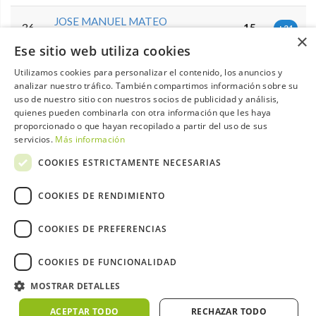
JOSE MANUEL MATEO
36
15
+21
FERNANDES
×
Ese sitio web utiliza cookies
37
ALBERTO LAVANDEIRA ADAN
15
+21
Utilizamos cookies para personalizar el contenido, los anuncios y
analizar nuestro tráfico. También compartimos información sobre su
uso de nuestro sitio con nuestros socios de publicidad y análisis,
EDUARDO MOLINARI DE
38
14
+22
quienes pueden combinarla con otra información que les haya
QUINTO
proporcionado o que hayan recopilado a partir del uso de sus
servicios.
Más información
MIGUEL ANGEL CRESPIN
39
14
+22
GARCIA
COOKIES ESTRICTAMENTE NECESARIAS
JUAN MANUEL LLINARES
40
14
COOKIES DE RENDIMIENTO
+22
TARRIÑO
COOKIES DE PREFERENCIAS
41
ANTONIO DIAZ GARCIA
14
+22
COOKIES DE FUNCIONALIDAD
42
MIGUEL ANGEL VILLA TORRES
14
+22
MOSTRAR DETALLES
43
LUIS AMO TRIVIÑO
14
+22
ACEPTAR TODO
RECHAZAR TODO