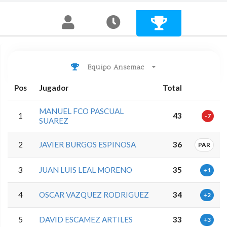
Equipo Ansemac
Pos
Jugador
Total
MANUEL FCO PASCUAL
1
43
-7
SUAREZ
2
JAVIER BURGOS ESPINOSA
36
PAR
3
JUAN LUIS LEAL MORENO
35
+1
4
OSCAR VAZQUEZ RODRIGUEZ
34
+2
5
DAVID ESCAMEZ ARTILES
33
+3