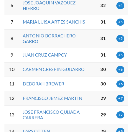
JOSE JOAQUIN VAZQUEZ
6
32
+4
HIERRO
7
MARIA LUISA ARTES SANCHIS
31
+5
ANTONIO BORRACHERO
8
31
+5
GARRO
9
JUAN CRUZ CAMPOY
31
+5
10
CARMEN CRESPIN GUIJARRO
30
+6
11
DEBORAH BREWER
30
+6
12
FRANCISCO JEMEZ MARTIN
29
+7
JOSE FRANCISCO QUIJADA
13
29
+7
CARRERA
14
LARS OTTEN
28
+8