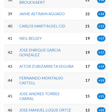
BROUCKAERT
39
JAIME ASTRAIN AGUADO
22
+14
40
CARLOS MARTIN DEL CID
21
+15
41
NEIL BELSEY
19
+17
JOSE ENRIQUE GARCIA
42
19
+17
GONZALEZ
43
AITOR ZUBIZARRETA SEGURA
17
+19
FERNANDO MONTALVO
44
17
+19
CASTELL
JOSE ANDRES TORRES
45
15
+21
CABRAL
46
JOSE MANUEL LUQUE ORTIZ
13
+23