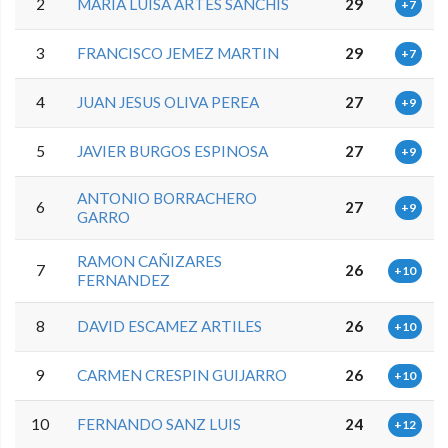
2
MARIA LUISA ARTES SANCHIS
29
+7
3
FRANCISCO JEMEZ MARTIN
29
+7
4
JUAN JESUS OLIVA PEREA
27
+9
5
JAVIER BURGOS ESPINOSA
27
+9
ANTONIO BORRACHERO
6
27
+9
GARRO
RAMON CAÑIZARES
7
26
+10
FERNANDEZ
8
DAVID ESCAMEZ ARTILES
26
+10
9
CARMEN CRESPIN GUIJARRO
26
+10
10
FERNANDO SANZ LUIS
24
+12