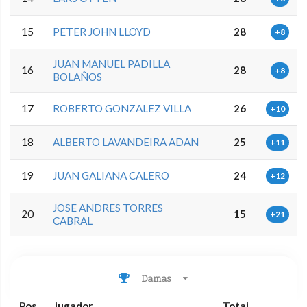
15
PETER JOHN LLOYD
28
+8
JUAN MANUEL PADILLA
16
28
+8
BOLAÑOS
17
ROBERTO GONZALEZ VILLA
26
+10
18
ALBERTO LAVANDEIRA ADAN
25
+11
19
JUAN GALIANA CALERO
24
+12
JOSE ANDRES TORRES
20
15
+21
CABRAL
Damas
Pos
Jugador
Total