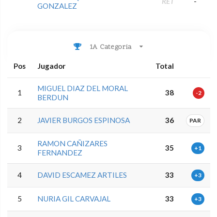
RET
-
GONZALEZ
1A Categoria
Pos
Jugador
Total
MIGUEL DIAZ DEL MORAL
1
38
-2
BERDUN
2
JAVIER BURGOS ESPINOSA
36
PAR
RAMON CAÑIZARES
3
35
+1
FERNANDEZ
4
DAVID ESCAMEZ ARTILES
33
+3
5
NURIA GIL CARVAJAL
33
+3