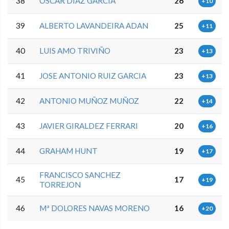
38
OSCAR DIAZ GARCIA
26
+10
39
ALBERTO LAVANDEIRA ADAN
25
+11
40
LUIS AMO TRIVIÑO
23
+13
41
JOSE ANTONIO RUIZ GARCIA
23
+13
42
ANTONIO MUÑOZ MUÑOZ
22
+14
43
JAVIER GIRALDEZ FERRARI
20
+16
44
GRAHAM HUNT
19
+17
FRANCISCO SANCHEZ
45
17
+19
TORREJON
46
Mª DOLORES NAVAS MORENO
16
+20