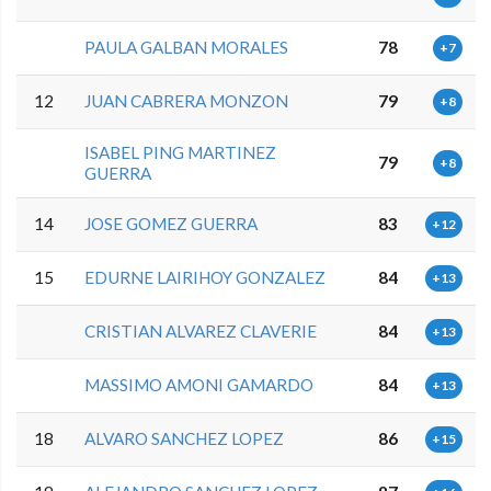
PAULA GALBAN MORALES
78
+7
12
JUAN CABRERA MONZON
79
+8
ISABEL PING MARTINEZ
79
+8
GUERRA
14
JOSE GOMEZ GUERRA
83
+12
15
EDURNE LAIRIHOY GONZALEZ
84
+13
CRISTIAN ALVAREZ CLAVERIE
84
+13
MASSIMO AMONI GAMARDO
84
+13
18
ALVARO SANCHEZ LOPEZ
86
+15