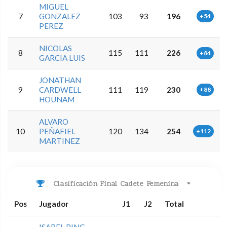
MIGUEL
7
GONZALEZ
103
93
196
+54
PEREZ
NICOLAS
8
115
111
226
+84
GARCIA LUIS
JONATHAN
9
CARDWELL
111
119
230
+88
HOUNAM
ALVARO
10
PEÑAFIEL
120
134
254
+112
MARTINEZ
Clasificación Final Cadete Femenina
Pos
Jugador
J1
J2
Total