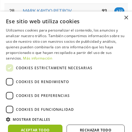
28
MARK KAYDO PETROV
93
+22
×
Ese sitio web utiliza cookies
29
DAVID ARZOLA HERNANDEZ
95
+24
Utilizamos cookies para personalizar el contenido, los anuncios y
analizar nuestro tráfico. También compartimos información sobre su
30
ADELA GARCIA LUIS
97
+26
uso de nuestro sitio con nuestros socios de publicidad y análisis,
quienes pueden combinarla con otra información que les haya
proporcionado o que hayan recopilado a partir del uso de sus
LUCIA SAVIRON ALAYON
97
+26
servicios.
Más información
COOKIES ESTRICTAMENTE NECESARIAS
32
RODRIGO TRAPAGA CABRERA
103
+32
COOKIES DE RENDIMIENTO
MIGUEL GONZALEZ PEREZ
103
+32
COOKIES DE PREFERENCIAS
34
PABLO LUBARY GONZALEZ
104
+33
COOKIES DE FUNCIONALIDAD
NICOLAS COLELLA
104
+33
MOSTRAR DETALLES
LUCAS SAAVEDRA
36
110
+39
ACEPTAR TODO
RECHAZAR TODO
FERNANDEZ