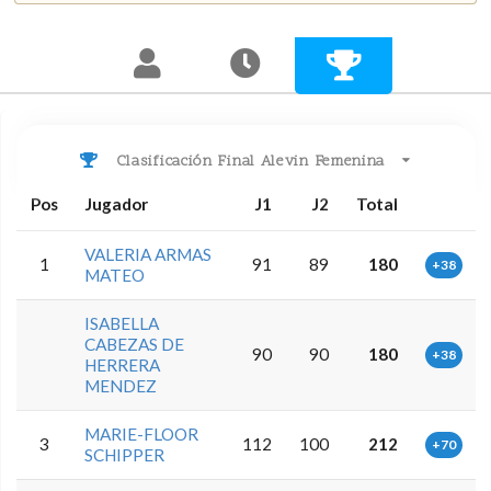
Clasificación Final Alevin Femenina
Pos
Jugador
J1
J2
Total
VALERIA ARMAS
1
91
89
180
+38
MATEO
ISABELLA
CABEZAS DE
90
90
180
+38
HERRERA
MENDEZ
MARIE-FLOOR
3
112
100
212
+70
SCHIPPER