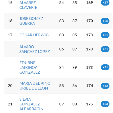
15
ALVAREZ
84
85
169
+27
CLAVERIE
JOSE GOMEZ
16
83
87
170
+28
GUERRA
17
OSKAR HERWIG
88
85
173
+31
ALVARO
86
87
173
+31
SANCHEZ LOPEZ
EDURNE
LAIRIHOY
84
89
173
+31
GONZALEZ
MARIA DEL PINO
20
88
86
174
+32
URIBE DE LEON
SILVIA
21
GONZALEZ
87
88
175
+33
ALBARRACIN