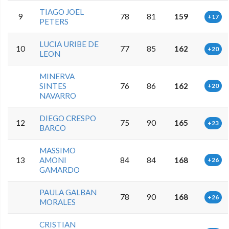
TIAGO JOEL
9
78
81
159
+17
PETERS
LUCIA URIBE DE
10
77
85
162
+20
LEON
MINERVA
SINTES
76
86
162
+20
NAVARRO
DIEGO CRESPO
12
75
90
165
+23
BARCO
MASSIMO
13
AMONI
84
84
168
+26
GAMARDO
PAULA GALBAN
78
90
168
+26
MORALES
CRISTIAN