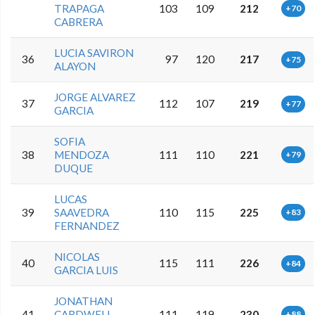
TRAPAGA
103
109
212
+70
CABRERA
LUCIA SAVIRON
36
97
120
217
+75
ALAYON
JORGE ALVAREZ
37
112
107
219
+77
GARCIA
SOFIA
38
MENDOZA
111
110
221
+79
DUQUE
LUCAS
39
SAAVEDRA
110
115
225
+83
FERNANDEZ
NICOLAS
40
115
111
226
+84
GARCIA LUIS
JONATHAN
41
CARDWELL
111
119
230
+88