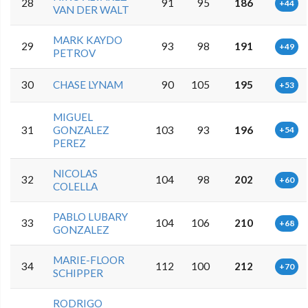
28
91
95
186
+44
VAN DER WALT
MARK KAYDO
29
93
98
191
+49
PETROV
30
CHASE LYNAM
90
105
195
+53
MIGUEL
31
GONZALEZ
103
93
196
+54
PEREZ
NICOLAS
32
104
98
202
+60
COLELLA
PABLO LUBARY
33
104
106
210
+68
GONZALEZ
MARIE-FLOOR
34
112
100
212
+70
SCHIPPER
RODRIGO