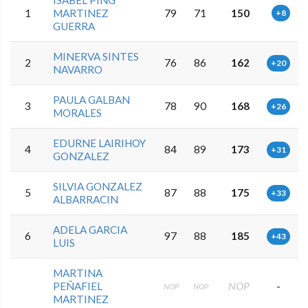
ISABEL PING
1
MARTINEZ
79
71
150
+8
GUERRA
MINERVA SINTES
2
76
86
162
+20
NAVARRO
PAULA GALBAN
3
78
90
168
+26
MORALES
EDURNE LAIRIHOY
4
84
89
173
+31
GONZALEZ
SILVIA GONZALEZ
5
87
88
175
+33
ALBARRACIN
ADELA GARCIA
6
97
88
185
+43
LUIS
MARTINA
PEÑAFIEL
NOP
-
NOP
NOP
MARTINEZ