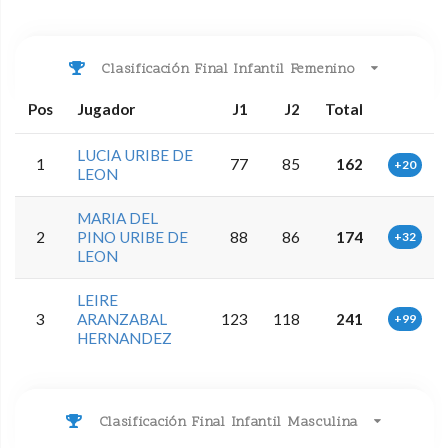
Clasificación Final Infantil Femenino
Pos
Jugador
J1
J2
Total
LUCIA URIBE DE
1
77
85
162
+20
LEON
MARIA DEL
2
PINO URIBE DE
88
86
174
+32
LEON
LEIRE
3
ARANZABAL
123
118
241
+99
HERNANDEZ
Clasificación Final Infantil Masculina