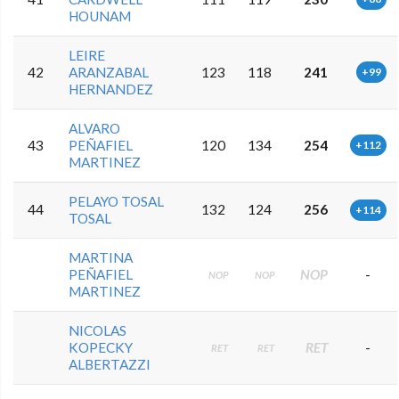
HOUNAM
LEIRE
42
ARANZABAL
123
118
241
+99
HERNANDEZ
ALVARO
43
PEÑAFIEL
120
134
254
+112
MARTINEZ
PELAYO TOSAL
44
132
124
256
+114
TOSAL
MARTINA
PEÑAFIEL
NOP
-
NOP
NOP
MARTINEZ
NICOLAS
KOPECKY
RET
-
RET
RET
ALBERTAZZI