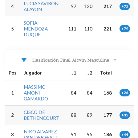
LUCIA SAVIRON
4
97
120
217
+75
ALAYON
SOFIA
5
MENDOZA
111
110
221
+79
DUQUE
Clasificación Final Alevin Masculina
Pos
Jugador
J1
J2
Total
MASSIMO
1
AMONI
84
84
168
+26
GAMARDO
CISCO DE
2
88
89
177
+35
BETHENCOURT
NIKO ALVAREZ
3
91
95
186
+44
VAN DER WALT