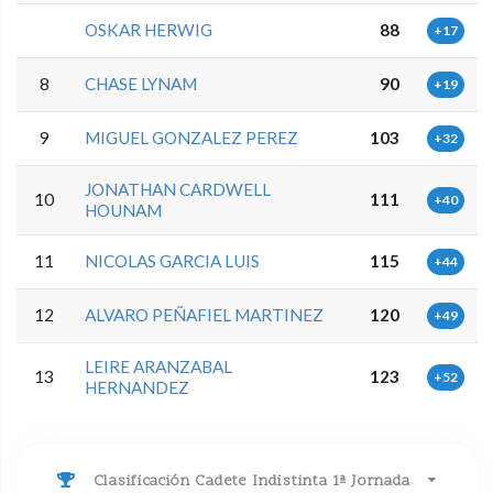
OSKAR HERWIG
88
+17
8
CHASE LYNAM
90
+19
9
MIGUEL GONZALEZ PEREZ
103
+32
JONATHAN CARDWELL
10
111
+40
HOUNAM
11
NICOLAS GARCIA LUIS
115
+44
12
ALVARO PEÑAFIEL MARTINEZ
120
+49
LEIRE ARANZABAL
13
123
+52
HERNANDEZ
Clasificación Cadete Indistinta 1ª Jornada