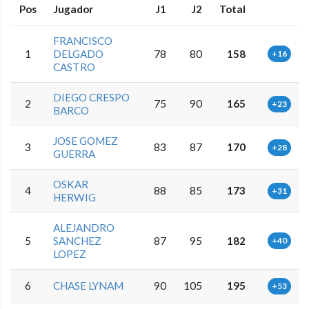
Pos
Jugador
J1
J2
Total
FRANCISCO
1
DELGADO
78
80
158
+16
CASTRO
DIEGO CRESPO
2
75
90
165
+23
BARCO
JOSE GOMEZ
3
83
87
170
+28
GUERRA
OSKAR
4
88
85
173
+31
HERWIG
ALEJANDRO
5
SANCHEZ
87
95
182
+40
LOPEZ
6
CHASE LYNAM
90
105
195
+53