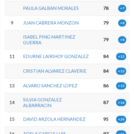
PAULA GALBAN MORALES
78
+7
9
JUAN CABRERA MONZON
79
+8
ISABEL PING MARTINEZ
79
+8
GUERRA
11
EDURNE LAIRIHOY GONZALEZ
84
+13
CRISTIAN ALVAREZ CLAVERIE
84
+13
13
ALVARO SANCHEZ LOPEZ
86
+15
SILVIA GONZALEZ
14
87
+16
ALBARRACIN
15
DAVID ARZOLA HERNANDEZ
95
+24
16
ADELA GARCIA LUIS
97
+26