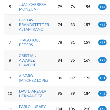
JUAN CABRERA
5
79
76
155
+13
MONZON
GUSTAVO
6
BRANDSTETTER
74
83
157
+15
ALTAMIRANO
TIAGO JOEL
7
78
81
159
+17
PETERS
CRISTIAN
8
ALVAREZ
84
85
169
+27
CLAVERIE
ALVARO
9
86
87
173
+31
SANCHEZ LOPEZ
DAVID ARZOLA
10
95
89
184
+42
HERNANDEZ
PABLO LUBARY
11
104
106
210
+68