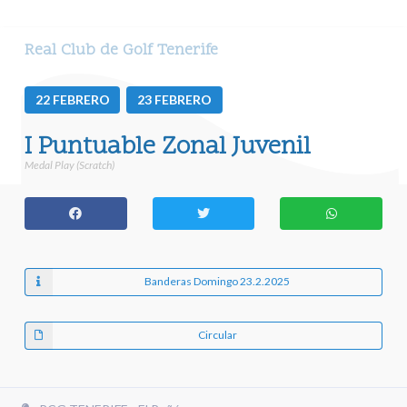
Real Club de Golf Tenerife
22
FEBRERO
23
FEBRERO
I Puntuable Zonal Juvenil
Medal Play (Scratch)
Banderas Domingo 23.2.2025
Circular