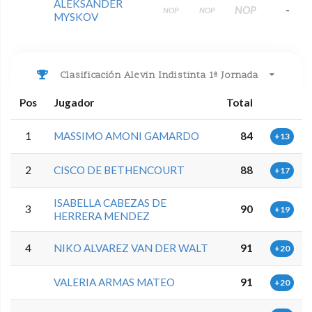
ALEKSANDER
NOP
-
NOP
NOP
MYSKOV
Clasificación Alevin Indistinta 1ª Jornada
Pos
Jugador
Total
1
MASSIMO AMONI GAMARDO
84
+13
2
CISCO DE BETHENCOURT
88
+17
ISABELLA CABEZAS DE
3
90
+19
HERRERA MENDEZ
4
NIKO ALVAREZ VAN DER WALT
91
+20
VALERIA ARMAS MATEO
91
+20