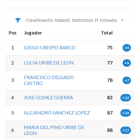
Clasificación Infantil Indistinta 1ª Jornada
Pos
Jugador
Total
1
DIEGO CRESPO BARCO
75
+4
2
LUCIA URIBE DE LEON
77
+6
FRANCISCO DELGADO
3
78
+7
CASTRO
4
JOSE GOMEZ GUERRA
83
+12
5
ALEJANDRO SANCHEZ LOPEZ
87
+16
MARIA DEL PINO URIBE DE
6
88
+17
LEON