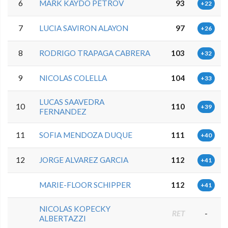
6
MARK KAYDO PETROV
93
+22
7
LUCIA SAVIRON ALAYON
97
+26
8
RODRIGO TRAPAGA CABRERA
103
+32
9
NICOLAS COLELLA
104
+33
LUCAS SAAVEDRA
10
110
+39
FERNANDEZ
11
SOFIA MENDOZA DUQUE
111
+40
12
JORGE ALVAREZ GARCIA
112
+41
MARIE-FLOOR SCHIPPER
112
+41
NICOLAS KOPECKY
RET
-
ALBERTAZZI