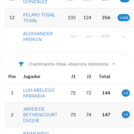
GONZALEZ
PELAYO TOSAL
12
132
124
256
+114
TOSAL
ALEKSANDER
NOP
-
NOP
NOP
MYSKOV
Clasificación Final Absoluta Indistinta
Pos
Jugador
J1
J2
Total
LUIS ABELEDO
1
72
72
144
+2
MIRANDA
JAVIER DE
2
BETHENCOURT
73
74
147
+5
DUQUE
RAIMUNDO