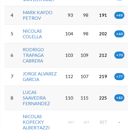
MARK KAYDO
4
93
98
191
+49
PETROV
NICOLAS
5
104
98
202
+60
COLELLA
RODRIGO
6
TRAPAGA
103
109
212
+70
CABRERA
JORGE ALVAREZ
7
112
107
219
+77
GARCIA
LUCAS
8
SAAVEDRA
110
115
225
+83
FERNANDEZ
NICOLAS
KOPECKY
RET
-
RET
RET
ALBERTAZZI