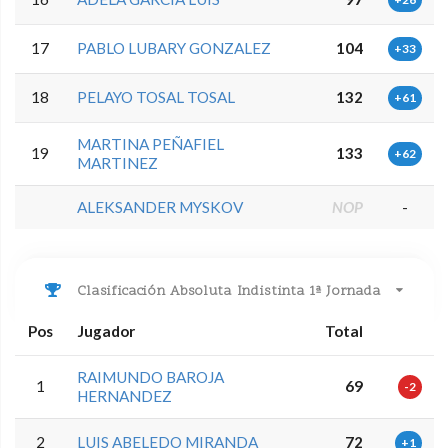
17
PABLO LUBARY GONZALEZ
104
+33
18
PELAYO TOSAL TOSAL
132
+61
MARTINA PEÑAFIEL
19
133
+62
MARTINEZ
ALEKSANDER MYSKOV
NOP
-
Clasificación Absoluta Indistinta 1ª Jornada
Pos
Jugador
Total
RAIMUNDO BAROJA
1
69
-2
HERNANDEZ
2
LUIS ABELEDO MIRANDA
72
+1