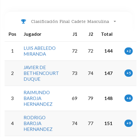
Clasificación Final Cadete Masculina
Pos
Jugador
J1
J2
Total
LUIS ABELEDO
1
72
72
144
+2
MIRANDA
JAVIER DE
2
BETHENCOURT
73
74
147
+5
DUQUE
RAIMUNDO
3
BAROJA
69
79
148
+6
HERNANDEZ
RODRIGO
4
BAROJA
74
77
151
+9
HERNANDEZ