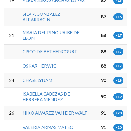
19
ALEJANDRO SANCHEZ LOPEZ
87
+16
SILVIA GONZALEZ
87
+16
ALBARRACIN
MARIA DEL PINO URIBE DE
21
88
+17
LEON
CISCO DE BETHENCOURT
88
+17
OSKAR HERWIG
88
+17
24
CHASE LYNAM
90
+19
ISABELLA CABEZAS DE
90
+19
HERRERA MENDEZ
26
NIKO ALVAREZ VAN DER WALT
91
+20
VALERIA ARMAS MATEO
91
+20