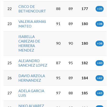
CISCO DE
22
88
89
177
+35
BETHENCOURT
VALERIA ARMAS
23
91
89
180
+38
MATEO
ISABELLA
CABEZAS DE
90
90
180
+38
HERRERA
MENDEZ
ALEJANDRO
25
87
95
182
+40
SANCHEZ LOPEZ
DAVID ARZOLA
26
95
89
184
+42
HERNANDEZ
ADELA GARCIA
27
97
88
185
+43
LUIS
NIKO ALVAREZ