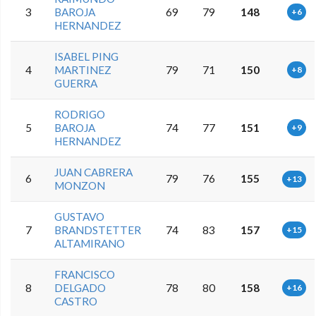
3
BAROJA
69
79
148
+6
HERNANDEZ
ISABEL PING
4
MARTINEZ
79
71
150
+8
GUERRA
RODRIGO
5
BAROJA
74
77
151
+9
HERNANDEZ
JUAN CABRERA
6
79
76
155
+13
MONZON
GUSTAVO
7
BRANDSTETTER
74
83
157
+15
ALTAMIRANO
FRANCISCO
8
DELGADO
78
80
158
+16
CASTRO