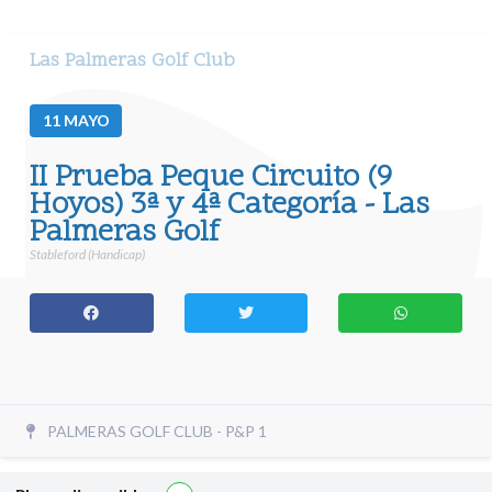
Las Palmeras Golf Club
11
MAYO
II Prueba Peque Circuito (9
Hoyos) 3ª y 4ª Categoría - Las
Palmeras Golf
Stableford (Handicap)
PALMERAS GOLF CLUB - P&P 1