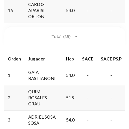
CARLOS
16
APARISI
54.0
-
-
ORTON
Total (25)
Orden
Jugador
Hcp
SACE
SACE P&P
GAIA
1
54.0
-
-
BASTIANONI
QUIM
2
ROSALES
51.9
-
-
GRAU
ADRIEL SOSA
3
54.0
-
-
SOSA