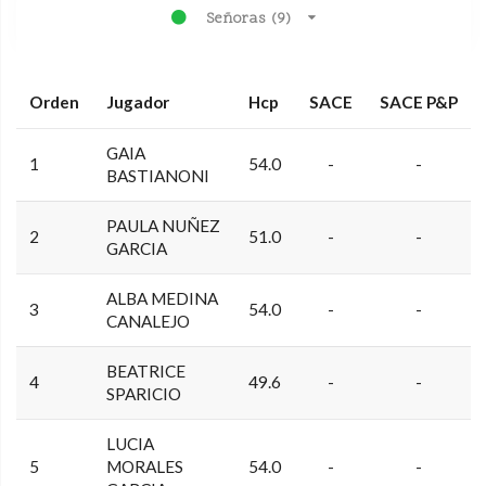
Señoras (9)
Orden
Jugador
Hcp
SACE
SACE P&P
GAIA
1
54.0
-
-
BASTIANONI
PAULA NUÑEZ
2
51.0
-
-
GARCIA
ALBA MEDINA
3
54.0
-
-
CANALEJO
BEATRICE
4
49.6
-
-
SPARICIO
LUCIA
5
MORALES
54.0
-
-