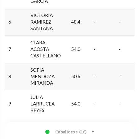
GARCIA
VICTORIA
6
RAMIREZ
48.4
-
-
SANTANA
CLARA
7
ACOSTA
54.0
-
-
CASTELLANO
SOFIA
8
MENDOZA
50.6
-
-
MIRANDA
JULIA
9
LARRUCEA
54.0
-
-
REYES
Caballeros (16)