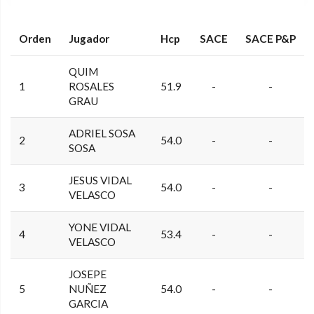
Orden
Jugador
Hcp
SACE
SACE P&P
QUIM
1
ROSALES
51.9
-
-
GRAU
ADRIEL SOSA
2
54.0
-
-
SOSA
JESUS VIDAL
3
54.0
-
-
VELASCO
YONE VIDAL
4
53.4
-
-
VELASCO
JOSEPE
5
NUÑEZ
54.0
-
-
GARCIA