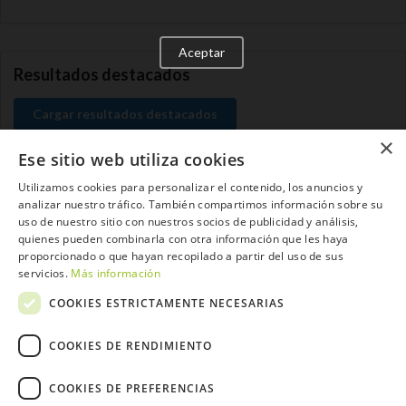
Aceptar
Resultados destacados
Cargar resultados destacados
×
Ese sitio web utiliza cookies
Utilizamos cookies para personalizar el contenido, los anuncios y
analizar nuestro tráfico. También compartimos información sobre su
Contacta con el equipo de NextCaddy
uso de nuestro sitio con nuestros socios de publicidad y análisis,
quienes pueden combinarla con otra información que les haya
Opina
Contacta
proporcionado o que hayan recopilado a partir del uso de sus
servicios.
Más información
COOKIES ESTRICTAMENTE NECESARIAS
COOKIES DE RENDIMIENTO
Trabaja con nosotros
COOKIES DE PREFERENCIAS