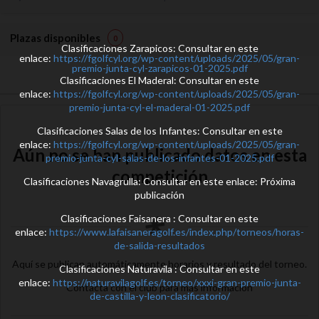
Plazas disponibles
0
Clasificaciones Zarapicos: Consultar en este
enlace:
https://fgolfcyl.org/wp-content/uploads/2025/05/gran-
premio-junta-cyl-zarapicos-01-2025.pdf
Clasificaciones El Maderal: Consultar en este
enlace:
https://fgolfcyl.org/wp-content/uploads/2025/05/gran-
premio-junta-cyl-el-maderal-01-2025.pdf
Clasificaciones Salas de los Infantes: Consultar en este
enlace:
https://fgolfcyl.org/wp-content/uploads/2025/05/gran-
Aún no se han publicado datos en esta
premio-junta-cyl-salas-de-los-infantes-01-2025.pdf
competición
Clasificaciones Navagrulla: Consultar en este enlace: Próxima
publicación
Clasificaciones Faisanera : Consultar en este
enlace:
https://www.lafaisaneragolf.es/index.php/torneos/horas-
de-salida-resultados
Aquí se publican automáticamente horarios y resultado del torneo.
Clasificaciones Naturavila : Consultar en este
enlace:
https://naturavilagolf.es/torneo/xxxi-gran-premio-junta-
Contacta con el club para más información
de-castilla-y-leon-clasificatorio/