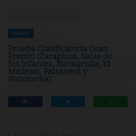
Campo de Golf de Salamanca
03
MAYO
Prueba Clasificatoria Gran
Premio (Zarapicos, Salas de
los Infantes, Navagrulla, El
Maderal, Faisanera y
Naturavila)
Stableford (Handicap)
GOLF DE SALAMANCA - Zarapicos