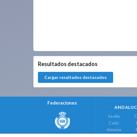
0.0.0
Resultados destacados
Cargar resultados destacados
Federaciones
ANDALUC
Sevilla
C
Cadiz
Almeria
Real Federación Andaluza de
Jaen
G