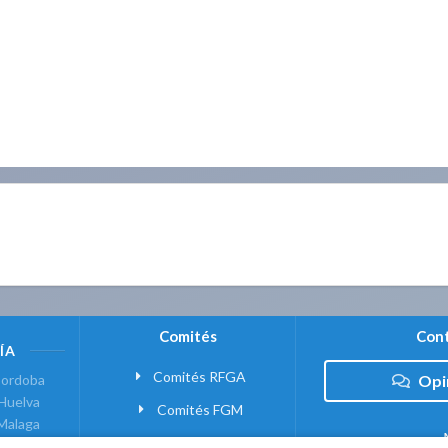
Comités
Cont
ÍA
Comités RFGA
ordoba
Opi
Huelva
Comités FGM
Malaga
ranada