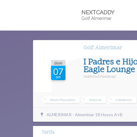
NEXTCADDY
Golf Almerimar
Golf Almerimar
I Padres e Hij
dom
Eagle Lounge
07
Stableford (Handicap)
SEP
Alevin Masculino
Señoras
Caballeros
ALMERIMAR - Almerimar 18 Hoyos A+B
Tarifa