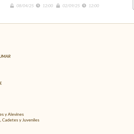
08/04/25
12:00
02/09/25
12:00
MBUMAR
€
es y Alevines
s, Cadetes y Juveniles