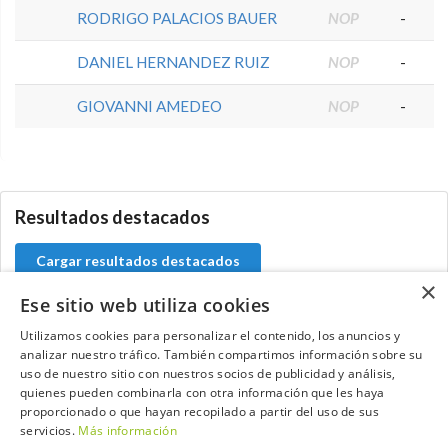
RODRIGO PALACIOS BAUER
NOP
-
DANIEL HERNANDEZ RUIZ
NOP
-
GIOVANNI AMEDEO
NOP
-
5.9.46.1
Resultados destacados
Cargar resultados destacados
×
Ese sitio web utiliza cookies
Utilizamos cookies para personalizar el contenido, los anuncios y
analizar nuestro tráfico. También compartimos información sobre su
Contacta con el equipo de NextCaddy
uso de nuestro sitio con nuestros socios de publicidad y análisis,
quienes pueden combinarla con otra información que les haya
Opina
Contacta
proporcionado o que hayan recopilado a partir del uso de sus
servicios.
Más información