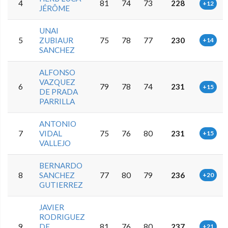
4
81
74
73
228
+12
JÉRÔME
UNAI
5
ZUBIAUR
75
78
77
230
+14
SANCHEZ
ALFONSO
VAZQUEZ
6
79
78
74
231
+15
DE PRADA
PARRILLA
ANTONIO
7
VIDAL
75
76
80
231
+15
VALLEJO
BERNARDO
8
SANCHEZ
77
80
79
236
+20
GUTIERREZ
JAVIER
RODRIGUEZ
9
DE
81
76
80
237
+21