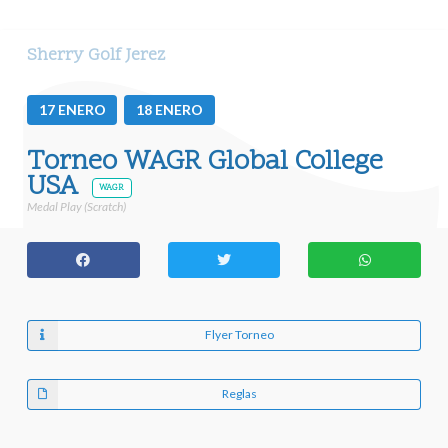
Sherry Golf Jerez
17
ENERO
18
ENERO
Torneo WAGR Global College
USA
WAGR
Medal Play (Scratch)
Flyer Torneo
Reglas