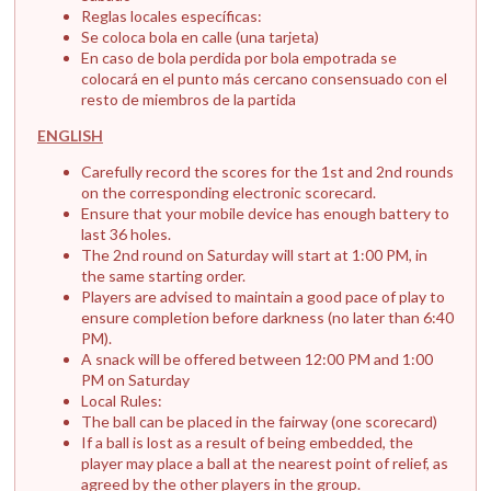
Reglas locales específicas:
Se coloca bola en calle (una tarjeta)
En caso de bola perdida por bola empotrada se
colocará en el punto más cercano consensuado con el
resto de miembros de la partida
ENGLISH
Carefully record the scores for the 1st and 2nd rounds
on the corresponding electronic scorecard.
Ensure that your mobile device has enough battery to
last 36 holes.
The 2nd round on Saturday will start at 1:00 PM, in
the same starting order.
Players are advised to maintain a good pace of play to
ensure completion before darkness (no later than 6:40
PM).
A snack will be offered between 12:00 PM and 1:00
PM on Saturday
Local Rules:
The ball can be placed in the fairway (one scorecard)
If a ball is lost as a result of being embedded, the
player may place a ball at the nearest point of relief, as
agreed by the other players in the group.