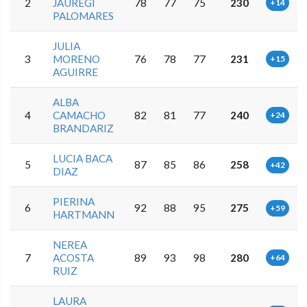
2
JAUREGI
78
77
75
230
+14
PALOMARES
JULIA
3
MORENO
76
78
77
231
+15
AGUIRRE
ALBA
4
CAMACHO
82
81
77
240
+24
BRANDARIZ
LUCIA BACA
5
87
85
86
258
+42
DIAZ
PIERINA
6
92
88
95
275
+59
HARTMANN
NEREA
7
ACOSTA
89
93
98
280
+64
RUIZ
LAURA