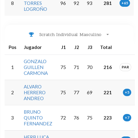
8
TORRES
96
92
93
281
+65
LOGROÑO
Scratch Individual Masculino
Pos
Jugador
J1
J2
J3
Total
GONZALO
1
GUILLEN
75
71
70
216
PAR
CARMONA
ALVARO
2
HERRERO
75
77
69
221
+5
ANDREO
BRUNO
3
QUINTO
72
76
75
223
+7
FERNANDEZ
HERB LUCA