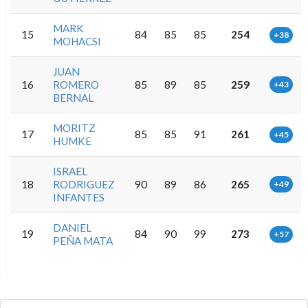
MARK
15
84
85
85
254
+38
MOHACSI
JUAN
16
ROMERO
85
89
85
259
+43
BERNAL
MORITZ
17
85
85
91
261
+45
HUMKE
ISRAEL
18
RODRIGUEZ
90
89
86
265
+49
INFANTES
DANIEL
19
84
90
99
273
+57
PEÑA MATA
0.0.0