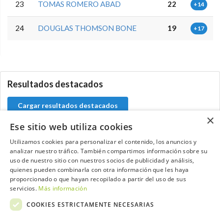
23
TOMAS ROMERO ABAD
22
+14
24
DOUGLAS THOMSON BONE
19
+17
0.0.0
Resultados destacados
Cargar resultados destacados
×
Ese sitio web utiliza cookies
Utilizamos cookies para personalizar el contenido, los anuncios y
analizar nuestro tráfico. También compartimos información sobre su
Contacta con el equipo de NextCaddy
uso de nuestro sitio con nuestros socios de publicidad y análisis,
quienes pueden combinarla con otra información que les haya
Opina
Contacta
proporcionado o que hayan recopilado a partir del uso de sus
servicios.
Más información
COOKIES ESTRICTAMENTE NECESARIAS