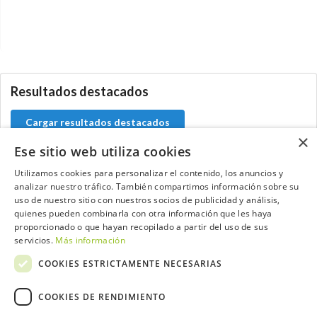
0.0.0
Resultados destacados
Cargar resultados destacados
×
Ese sitio web utiliza cookies
Utilizamos cookies para personalizar el contenido, los anuncios y
analizar nuestro tráfico. También compartimos información sobre su
Contacta con el equipo de NextCaddy
uso de nuestro sitio con nuestros socios de publicidad y análisis,
quienes pueden combinarla con otra información que les haya
Opina
Contacta
proporcionado o que hayan recopilado a partir del uso de sus
servicios.
Más información
COOKIES ESTRICTAMENTE NECESARIAS
COOKIES DE RENDIMIENTO
Trabaja con nosotros