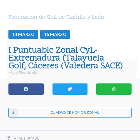
Federacion de Golf de Castilla y León
14
MARZO
15
MARZO
I Puntuable Zonal CyL-
Extremadura (Talayuela
Golf, Cáceres (Valedera SACE)
Medal Play (Scratch)
CUADRO DE HONOR ZONAL
Virtual AM00