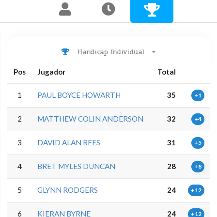
Handicap Individual
Pos
Jugador
Total
1
PAUL BOYCE HOWARTH
35
+1
2
MATTHEW COLIN ANDERSON
32
+4
3
DAVID ALAN REES
31
+5
4
BRET MYLES DUNCAN
28
+8
5
GLYNN RODGERS
24
+12
6
KIERAN BYRNE
24
+12