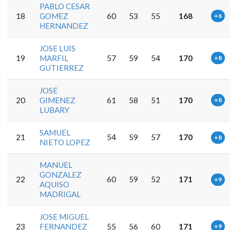
PABLO CESAR
18
GOMEZ
60
53
55
168
+6
HERNANDEZ
JOSE LUIS
19
MARFIL
57
59
54
170
+8
GUTIERREZ
JOSE
20
GIMENEZ
61
58
51
170
+8
LUBARY
SAMUEL
21
54
59
57
170
+8
NIETO LOPEZ
MANUEL
GONZALEZ
22
60
59
52
171
+9
AQUISO
MADRIGAL
JOSE MIGUEL
23
FERNANDEZ
55
56
60
171
+9