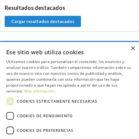
Resultados destacados
Cargar resultados destacados
×
Ese sitio web utiliza cookies
Contacta con el equipo de NextCaddy
Utilizamos cookies para personalizar el contenido, los anuncios y
Opina
Contacta
analizar nuestro tráfico. También compartimos información sobre su
uso de nuestro sitio con nuestros socios de publicidad y análisis,
quienes pueden combinarla con otra información que les haya
proporcionado o que hayan recopilado a partir del uso de sus
servicios.
Más información
COOKIES ESTRICTAMENTE NECESARIAS
Trabaja con nosotros
COOKIES DE RENDIMIENTO
COOKIES DE PREFERENCIAS