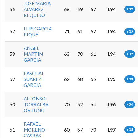
JOSE MARIA
56
ALVAREZ
68
59
67
194
+32
REQUEJO
LUIS GARCIA
57
71
61
62
194
+32
PIQUE
ANGEL
58
MARTIN
63
70
61
194
+32
GARCIA
PASCUAL
59
SUAREZ
62
68
65
195
+33
GARCIA
ALFONSO
60
TORRALBA
70
62
64
196
+34
ORTUÑO
RAFAEL
61
MORENO
60
67
70
197
+35
CASBAS