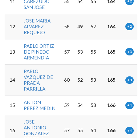
11
CABEZUDO
55
54
55
164
+2
SAN JOSE
JOSE MARIA
12
ALVAREZ
58
49
57
164
+2
REQUEJO
PABLO ORTIZ
13
DE PINEDO
57
53
55
165
+3
ARMENDIA
PABLO
VAZQUEZ DE
14
60
52
53
165
+3
PRADA
PARRILLA
ANTON
15
59
54
53
166
+4
PEREZ MEDIN
JOSE
ANTONIO
16
57
55
54
166
+4
GONZALEZ