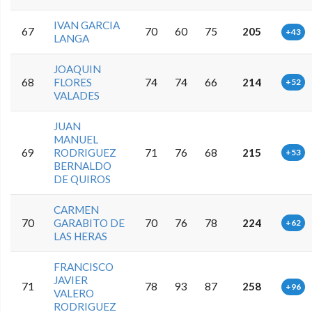
IVAN GARCIA
67
70
60
75
205
+43
LANGA
JOAQUIN
68
FLORES
74
74
66
214
+52
VALADES
JUAN
MANUEL
69
RODRIGUEZ
71
76
68
215
+53
BERNALDO
DE QUIROS
CARMEN
70
GARABITO DE
70
76
78
224
+62
LAS HERAS
FRANCISCO
JAVIER
71
78
93
87
258
+96
VALERO
RODRIGUEZ