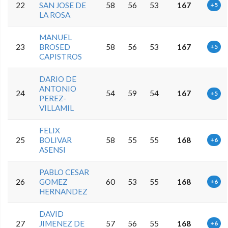
22
SAN JOSE DE
58
56
53
167
+5
LA ROSA
MANUEL
23
BROSED
58
56
53
167
+5
CAPISTROS
DARIO DE
ANTONIO
24
54
59
54
167
+5
PEREZ-
VILLAMIL
FELIX
25
BOLIVAR
58
55
55
168
+6
ASENSI
PABLO CESAR
26
GOMEZ
60
53
55
168
+6
HERNANDEZ
DAVID
27
JIMENEZ DE
57
56
55
168
+6