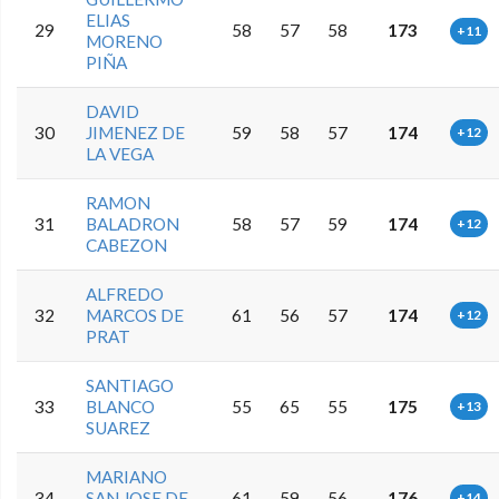
ELIAS
29
58
57
58
173
+11
MORENO
PIÑA
DAVID
30
JIMENEZ DE
59
58
57
174
+12
LA VEGA
RAMON
31
BALADRON
58
57
59
174
+12
CABEZON
ALFREDO
32
MARCOS DE
61
56
57
174
+12
PRAT
SANTIAGO
33
BLANCO
55
65
55
175
+13
SUAREZ
MARIANO
34
SAN JOSE DE
61
59
56
176
+14