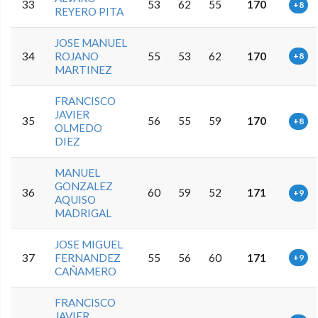
33
53
62
55
170
+8
REYERO PITA
JOSE MANUEL
34
ROJANO
55
53
62
170
+8
MARTINEZ
FRANCISCO
JAVIER
35
56
55
59
170
+8
OLMEDO
DIEZ
MANUEL
GONZALEZ
36
60
59
52
171
+9
AQUISO
MADRIGAL
JOSE MIGUEL
37
FERNANDEZ
55
56
60
171
+9
CAÑAMERO
FRANCISCO
JAVIER