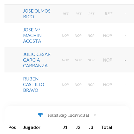
JOSE OLMOS
RET
-
RET
RET
RET
RICO
JOSE Mª
MACHIN
NOP
-
NOP
NOP
NOP
ACOSTA
JULIO CESAR
GARCIA
NOP
-
NOP
NOP
NOP
CARRANZA
RUBEN
CASTILLO
NOP
-
NOP
NOP
NOP
BRAVO
Handicap Individual
Pos
Jugador
J1
J2
J3
Total