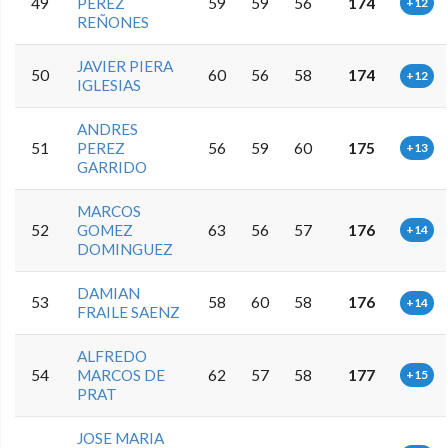
49
PEREZ
59
59
56
174
+12
REÑONES
JAVIER PIERA
50
60
56
58
174
+12
IGLESIAS
ANDRES
51
PEREZ
56
59
60
175
+13
GARRIDO
MARCOS
52
GOMEZ
63
56
57
176
+14
DOMINGUEZ
DAMIAN
53
58
60
58
176
+14
FRAILE SAENZ
ALFREDO
54
MARCOS DE
62
57
58
177
+15
PRAT
JOSE MARIA