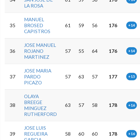
LA ROSA
MANUEL
35
BROSED
61
59
56
176
+14
CAPISTROS
JOSE MANUEL
36
ROJANO
57
55
64
176
+14
MARTINEZ
JOSE MARIA
37
PARDO
57
63
57
177
+15
PICAZO
OLAYA
BREEGE
38
63
57
58
178
+16
MINGUEZ
RUTHERFORD
JOSE LUIS
39
REGUEIRA
58
60
60
178
+16
GARCIA