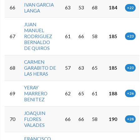
IVAN GARCIA
66
63
53
68
184
+22
LANGA
JUAN
MANUEL
67
RODRIGUEZ
61
66
58
185
+23
BERNALDO
DE QUIROS
CARMEN
68
GARABITO DE
57
63
65
185
+23
LAS HERAS
YERAY
69
MARRERO
62
65
61
188
+26
BENITEZ
JOAQUIN
70
FLORES
66
66
58
190
+28
VALADES
FRANCISCO