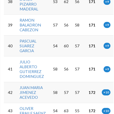
38
53
62
56
171
+9
PIZARRO
MADERAL
RAMON
39
BALADRON
57
56
58
171
+9
CABEZON
PASCUAL
40
SUAREZ
54
60
57
171
+9
GARCIA
JULIO
ALBERTO
41
58
56
57
171
+9
GUTIERREZ
DOMINGUEZ
JUAN MARIA
42
JIMENEZ
58
57
57
172
+10
ACEVEDO
OLIVER
43
54
63
55
172
+10
FRAILE SAENZ