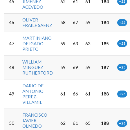
45
JIMENEZ
62
61
61
184
+22
ACEVEDO
OLIVER
46
58
67
59
184
+22
FRAILE SAENZ
MARTINIANO
47
DELGADO
59
63
63
185
+23
PRIETO
WILLIAM
48
MINGUEZ
59
69
59
187
+25
RUTHERFORD
DARIO DE
ANTONIO
49
61
66
61
188
+26
PEREZ-
VILLAMIL
FRANCISCO
JAVIER
50
62
61
65
188
+26
OLMEDO