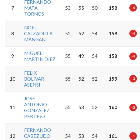
FERNANDO
7
MATA
53
55
50
158
-4
TORNOS
NOEL
8
CALZADILLA
52
52
54
158
-4
MANGAN
MIGUEL
9
55
49
54
158
-4
MARTIN DIEZ
FELIX
10
BOLIVAR
55
52
52
159
-3
ASENSI
JOSE
ANTONIO
11
55
53
52
160
-2
GONZALEZ
PERTEJO
FERNANDO
12
CABEZUDO
54
53
54
161
-1