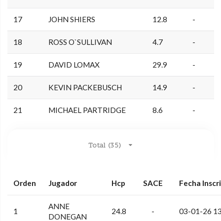
17
JOHN SHIERS
12.8
-
18
ROSS O`SULLIVAN
4.7
-
19
DAVID LOMAX
29.9
-
20
KEVIN PACKEBUSCH
14.9
-
21
MICHAEL PARTRIDGE
8.6
-
Total (35)
Orden
Jugador
Hcp
SACE
Fecha Inscr
ANNE
1
24.8
-
03-01-26 1
DONEGAN