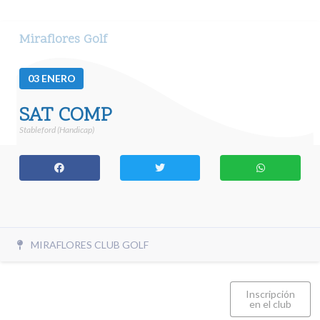
Miraflores Golf
03
ENERO
SAT COMP
Stableford (Handicap)
MIRAFLORES CLUB GOLF
Inscripción
en el club