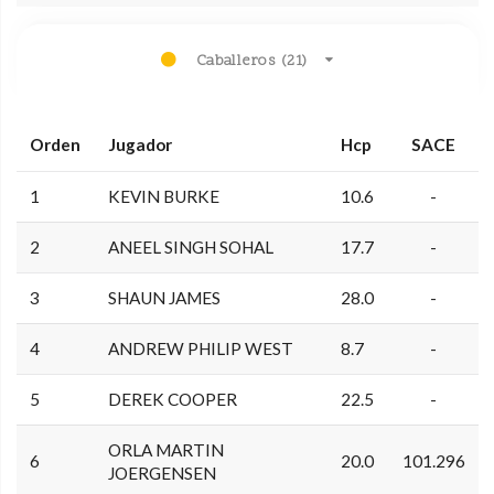
Caballeros (21)
Orden
Jugador
Hcp
SACE
1
KEVIN BURKE
10.6
-
2
ANEEL SINGH SOHAL
17.7
-
3
SHAUN JAMES
28.0
-
4
ANDREW PHILIP WEST
8.7
-
5
DEREK COOPER
22.5
-
ORLA MARTIN
6
20.0
101.296
JOERGENSEN