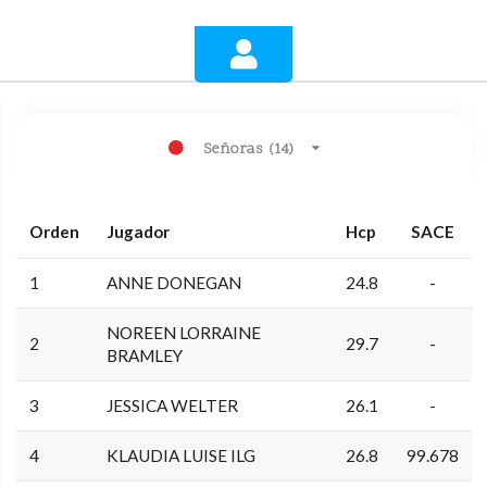
Señoras (14)
Orden
Jugador
Hcp
SACE
1
ANNE DONEGAN
24.8
-
NOREEN LORRAINE
2
29.7
-
BRAMLEY
3
JESSICA WELTER
26.1
-
4
KLAUDIA LUISE ILG
26.8
99.678