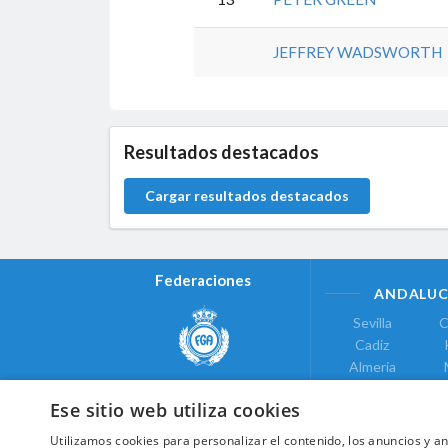
JEFFREY WADSWORTH
0.0.0
Resultados destacados
Cargar resultados destacados
Federaciones
ANDALUC
Sevilla
C
Cadiz
Almeria
Real Federación Andaluza de
Jaen
G
Golf
Ese sitio web utiliza cookies
ÁREA DE LE
Utilizamos cookies para personalizar el contenido, los anuncios y 
Valencia