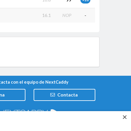
16.1
NOP
-
acta con el equipo de NextCaddy
na
Contacta
×