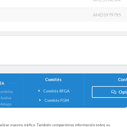
AMD5979795
Comités
Cont
ÍA
Comités RFGA
ordoba
Opi
Huelva
Comités FGM
Malaga
ranada
VANTE
analizar nuestro tráfico. También compartimos información sobre su