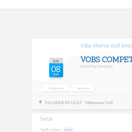
Villa Nueva Golf Res
VOBS COMPET
jue
Medal Play (Handicap)
08
ENE
Caballeros
Señoras
VILLANUEVA GOLF - Villanueva Golf
Tarifa
Tarifa Única:
0.00 €