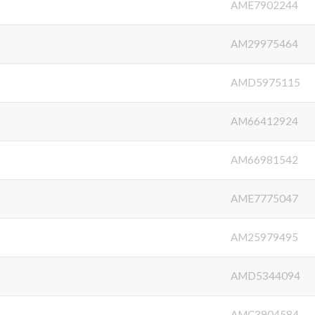
AME7902244
AM29975464
AMD5975115
AM66412924
AM66981542
AME7775047
AM25979495
AMD5344094
AMC3904584