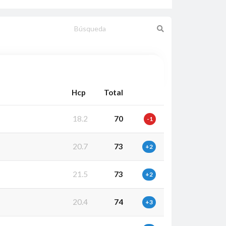
Hcp
Total
18.2
70
-1
20.7
73
+2
21.5
73
+2
20.4
74
+3