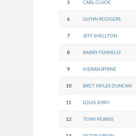
5
CARL CLUCK
6
GLYNN RODGERS
7
JEFF SHELLTON
8
BARRY FENNELLY
9
KIERAN BYRNE
10
BRET MYLES DUNCAN
11
LOUIS JORFI
12
TONY PEARSE
13
PETER GREEN