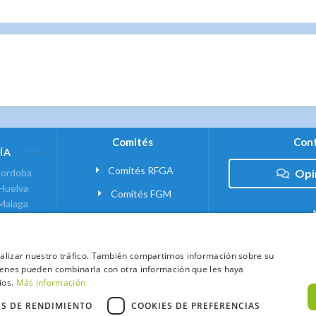
Comités
Cont
ÍA
Comités RFGA
ordoba
Opi
Huelva
Comités FGM
Malaga
ranada
VANTE
analizar nuestro tráfico. También compartimos información sobre su
quienes pueden combinarla con otra información que les haya
 MADRID
ios.
Más información
ES DE RENDIMIENTO
COOKIES DE PREFERENCIAS