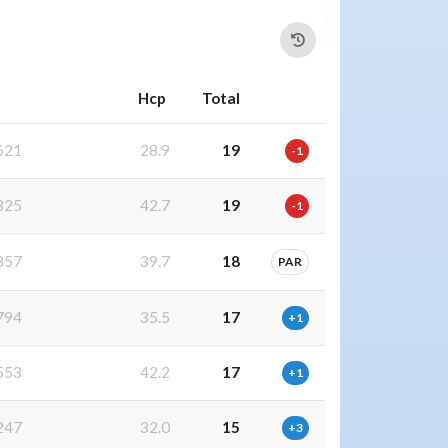
Hcp
Total
621
28.9
19
-1
825
42.7
19
-1
357
39.7
18
PAR
794
35.5
17
+1
553
42.2
17
+1
247
32.0
15
+3