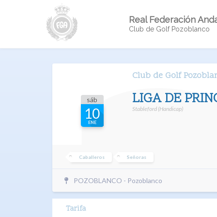
Real Federación Anda
Club de Golf Pozoblanco
Club de Golf Pozobla
LIGA DE PRIN
sáb
Stableford (Handicap)
10
ENE
Caballeros
Señoras
POZOBLANCO - Pozoblanco
Tarifa