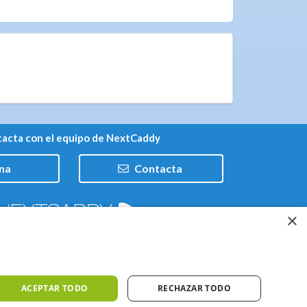
acta con el equipo de NextCaddy
na
Contacta
×
Trabaja con nosotros
ACEPTAR TODO
RECHAZAR TODO