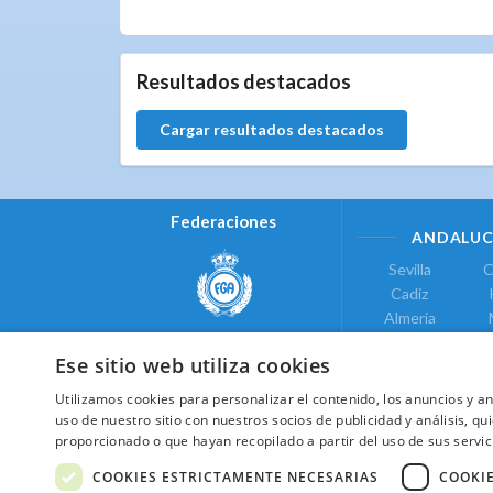
0.0.0
Resultados destacados
Cargar resultados destacados
Federaciones
ANDALUC
Sevilla
C
Cadiz
Almeria
Real Federación Andaluza de
Jaen
G
Golf
Ese sitio web utiliza cookies
ÁREA DE LE
Utilizamos cookies para personalizar el contenido, los anuncios y 
Valencia
uso de nuestro sitio con nuestros socios de publicidad y análisis, 
COMUNIDAD DE
proporcionado o que hayan recopilado a partir del uso de sus servic
Federación de Golf de Madrid
Madrid
COOKIES ESTRICTAMENTE NECESARIAS
COOKI