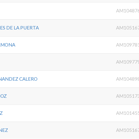
AM10487
S DE LA PUERTA
AM10516
ARMONA
AM10978
AM10977
RNANDEZ CALERO
AM10489
ÑOZ
AM10517
EZ
AM10145
NEZ
AM10516