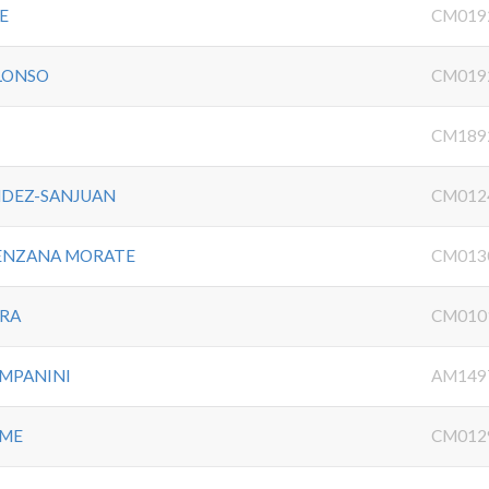
E
CM019
LONSO
CM019
CM189
NDEZ-SANJUAN
CM012
RENZANA MORATE
CM013
URA
CM010
MPANINI
AM149
AME
CM012