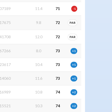
07189
11.4
71
-1
17675
9.8
72
PAR
41708
12.0
72
PAR
67266
8.0
73
+1
23617
10.4
73
+1
14060
11.6
73
+1
16989
10.8
74
+2
15521
10.3
74
+2