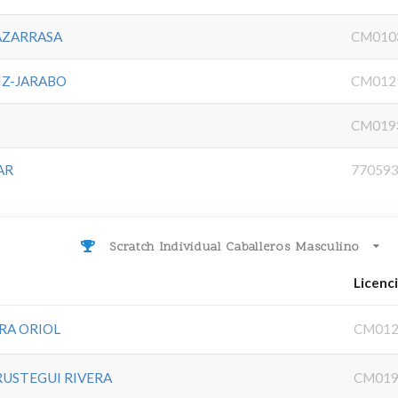
AZARRASA
CM010
IZ-JARABO
CM012
CM019
AR
77059
Scratch Individual Caballeros Masculino
Licenc
RA ORIOL
CM012
RUSTEGUI RIVERA
CM019