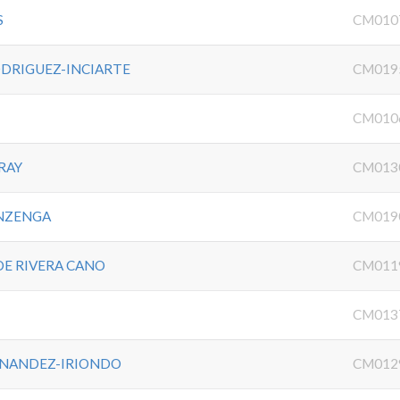
S
CM010
DRIGUEZ-INCIARTE
CM019
CM010
RAY
CM013
NZENGA
CM019
DE RIVERA CANO
CM011
I
CM013
RNANDEZ-IRIONDO
CM012