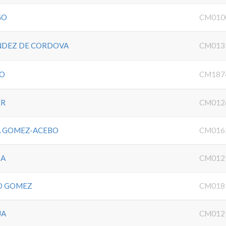
GO
CM010
NDEZ DE CORDOVA
CM013
PO
CM187
ER
CM012
A GOMEZ-ACEBO
CM016
IA
CM012
O GOMEZ
CM018
UA
CM012