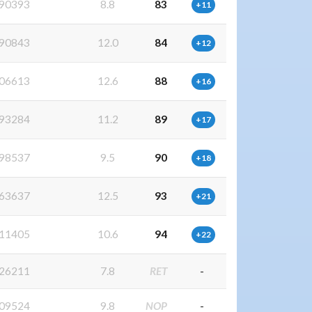
90393
8.8
83
+11
90843
12.0
84
+12
06613
12.6
88
+16
93284
11.2
89
+17
98537
9.5
90
+18
63637
12.5
93
+21
11405
10.6
94
+22
26211
7.8
RET
-
09524
9.8
NOP
-