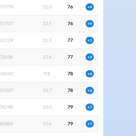
77079
11.0
76
+4
55727
12.5
76
+4
61124
11.3
77
+5
02636
12.4
77
+5
04042
9.8
78
+6
95347
10.7
78
+6
78248
10.0
79
+7
90384
10.6
79
+7