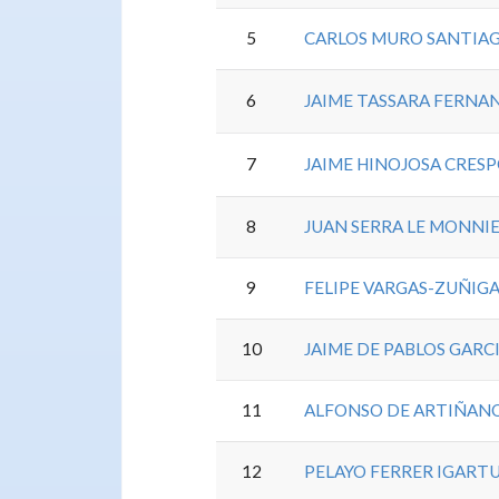
5
CARLOS MURO SANTIA
6
JAIME TASSARA FERNA
7
JAIME HINOJOSA CRES
8
JUAN SERRA LE MONNI
9
FELIPE VARGAS-ZUÑIG
10
JAIME DE PABLOS GARC
11
ALFONSO DE ARTIÑAN
12
PELAYO FERRER IGART