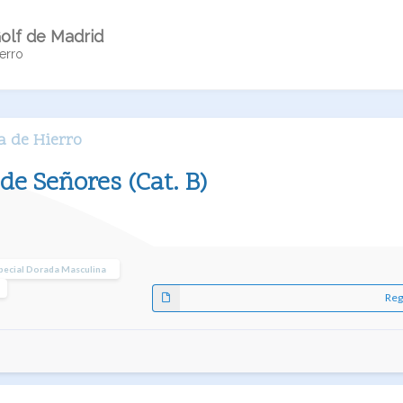
olf de Madrid
erro
a de Hierro
de Señores (Cat. B)
pecial Dorada Masculina
Reg