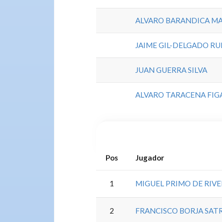
ALVARO BARANDICA M
JAIME GIL-DELGADO RU
JUAN GUERRA SILVA
ALVARO TARACENA FIG
Pos
Jugador
1
MIGUEL PRIMO DE RIVE
2
FRANCISCO BORJA SAT