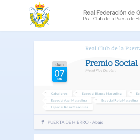
Real Federación de G
Real Club de la Puerta de Hi
Real Club de la Puert
Premio Social 
dom
Medal Play (Scratch)
07
JUN
Caballeros
Especial Blanca Masculina
Es
Especial Azul Masculina
Especial Roja Masculina
Especial Rosa Masculina
PUERTA DE HIERRO - Abajo