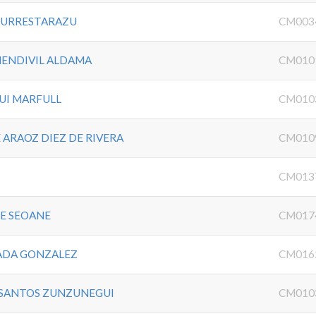
 URRESTARAZU
CM003
MENDIVIL ALDAMA
CM010
UI MARFULL
CM010
ARAOZ DIEZ DE RIVERA
CM010
I
CM013
DE SEOANE
CM017
RADA GONZALEZ
CM016
 SANTOS ZUNZUNEGUI
CM010