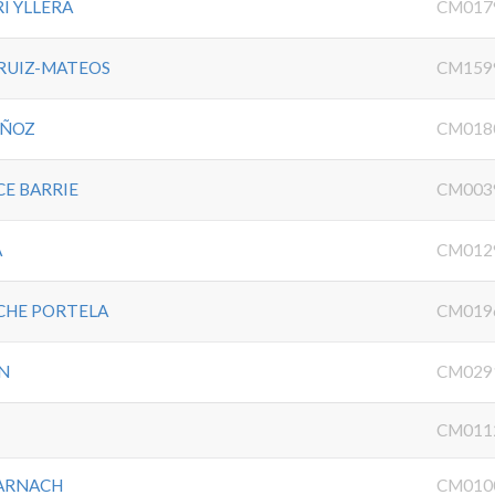
I YLLERA
CM017
RUIZ-MATEOS
CM159
UÑOZ
CM018
CE BARRIE
CM003
A
CM012
CHE PORTELA
CM019
N
CM029
CM011
BARNACH
CM010