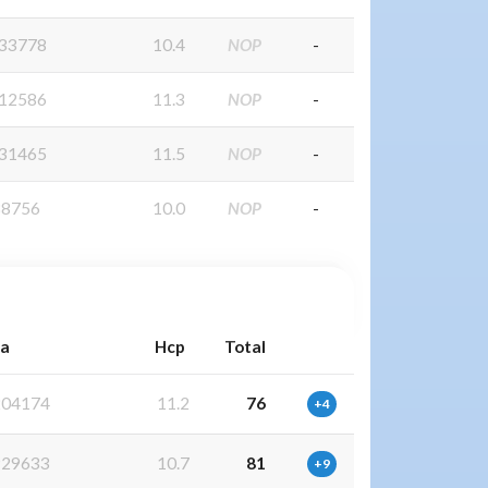
33778
10.4
NOP
-
12586
11.3
NOP
-
31465
11.5
NOP
-
38756
10.0
NOP
-
ia
Hcp
Total
04174
11.2
76
+4
29633
10.7
81
+9