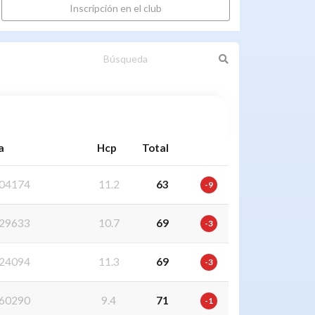
Inscripción en el club
a
Hcp
Total
04174
11.2
63
-9
29633
10.7
69
-3
24094
11.3
69
-3
60290
9.4
71
-1