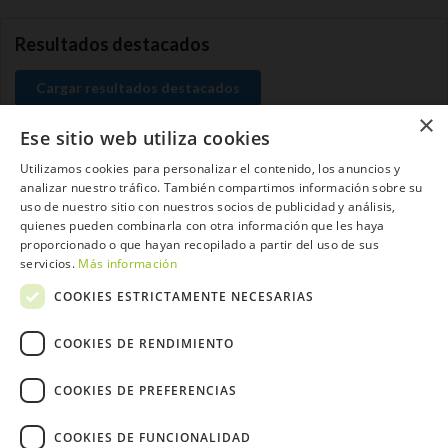
Resultados destacados
Cargar resultados destacados
×
Ese sitio web utiliza cookies
Utilizamos cookies para personalizar el contenido, los anuncios y
analizar nuestro tráfico. También compartimos información sobre su
Contacta con el equipo de NextCaddy
uso de nuestro sitio con nuestros socios de publicidad y análisis,
quienes pueden combinarla con otra información que les haya
Opina
Contacta
proporcionado o que hayan recopilado a partir del uso de sus
servicios.
Más información
COOKIES ESTRICTAMENTE NECESARIAS
COOKIES DE RENDIMIENTO
Trabaja con nosotros
COOKIES DE PREFERENCIAS
COOKIES DE FUNCIONALIDAD