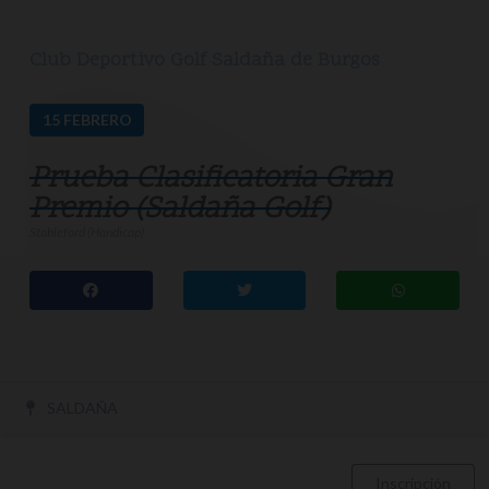
Club Deportivo Golf Saldaña de Burgos
15
FEBRERO
Prueba Clasificatoria Gran
Premio (Saldaña Golf)
Stableford (Handicap)
SALDAÑA
Inscripción