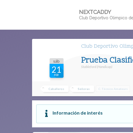
NEXTCADDY
Club Deportivo Olimpico d
Club Deportivo Olim
Prueba Clasif
sáb
Stableford (Handicap)
21
FEB
Caballeros
Señoras
C. Técnico Amateurs
Información de interés