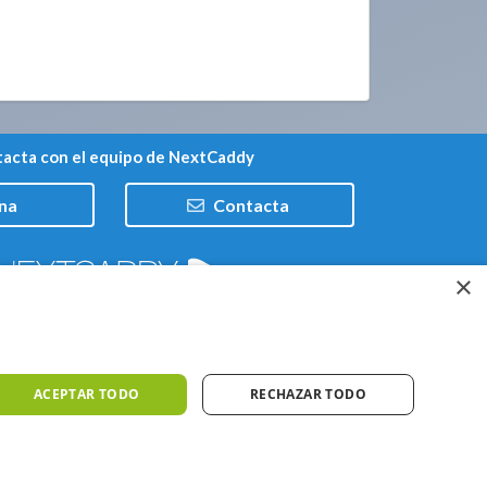
acta con el equipo de NextCaddy
na
Contacta
×
Trabaja con nosotros
ACEPTAR TODO
RECHAZAR TODO