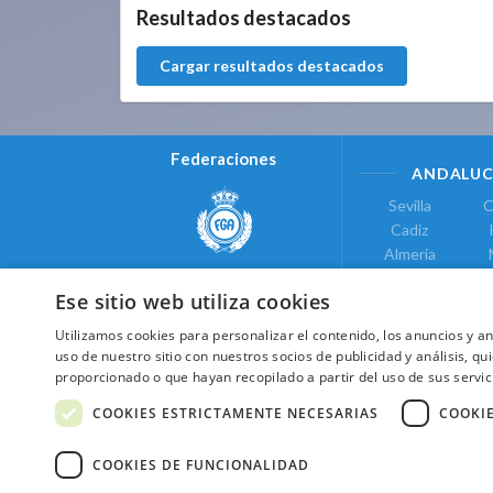
Resultados destacados
Cargar resultados destacados
Federaciones
ANDALUC
Sevilla
C
Cadiz
Almeria
Real Federación Andaluza de
Jaen
G
Golf
Ese sitio web utiliza cookies
ÁREA DE LE
Utilizamos cookies para personalizar el contenido, los anuncios y 
Valencia
uso de nuestro sitio con nuestros socios de publicidad y análisis, 
COMUNIDAD DE
proporcionado o que hayan recopilado a partir del uso de sus servic
Federación de Golf de Madrid
Madrid
COOKIES ESTRICTAMENTE NECESARIAS
COOKI
COOKIES DE FUNCIONALIDAD