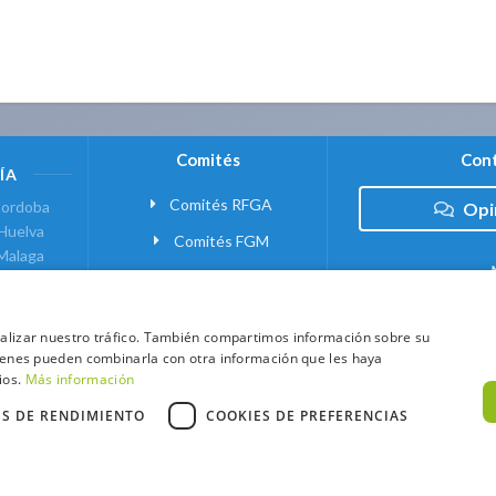
Comités
Cont
ÍA
Comités RFGA
ordoba
Opi
Huelva
Comités FGM
Malaga
ranada
VANTE
analizar nuestro tráfico. También compartimos información sobre su
quienes pueden combinarla con otra información que les haya
 MADRID
ios.
Más información
ES DE RENDIMIENTO
COOKIES DE PREFERENCIAS