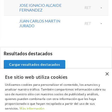
JOSE IGNACIO ALCAIDE
RET
-
FERNANDEZ
JUAN CARLOS MARTIN
RET
-
JURADO
0.0.0
Resultados destacados
Cargar resultados destacados
×
Ese sitio web utiliza cookies
Utilizamos cookies para personalizar el contenido, los anuncios y
Contacta con el equipo de NextCaddy
analizar nuestro tráfico. También compartimos información sobre su
uso de nuestro sitio con nuestros socios de publicidad y análisis,
quienes pueden combinarla con otra información que les haya
Opina
Contacta
proporcionado o que hayan recopilado a partir del uso de sus
servicios.
Más información