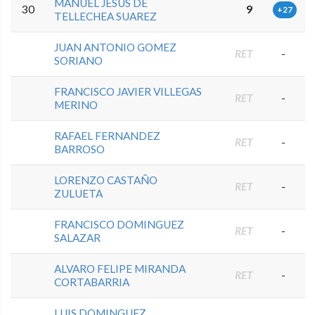
MANUEL JESUS DE
30
9
+27
TELLECHEA SUAREZ
JUAN ANTONIO GOMEZ
RET
-
SORIANO
FRANCISCO JAVIER VILLEGAS
RET
-
MERINO
RAFAEL FERNANDEZ
RET
-
BARROSO
LORENZO CASTAÑO
RET
-
ZULUETA
FRANCISCO DOMINGUEZ
RET
-
SALAZAR
ALVARO FELIPE MIRANDA
RET
-
CORTABARRIA
LUIS DOMINGUEZ