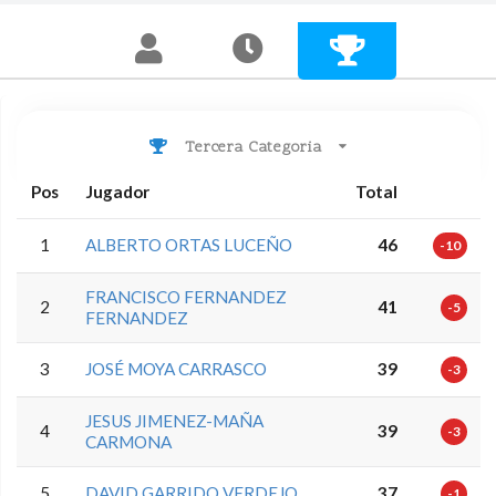
Tercera Categoria
Pos
Jugador
Total
1
ALBERTO ORTAS LUCEÑO
46
-10
FRANCISCO FERNANDEZ
2
41
-5
FERNANDEZ
3
JOSÉ MOYA CARRASCO
39
-3
JESUS JIMENEZ-MAÑA
4
39
-3
CARMONA
5
DAVID GARRIDO VERDEJO
37
-1